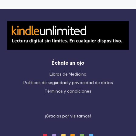
Échale un ojo
Libros de Medicina
Politicas de seguridad y privacidad de datos
Términos y condiciones
¡
G
r
a
c
i
a
s
p
o
r
v
i
s
i
t
a
r
n
o
s
!