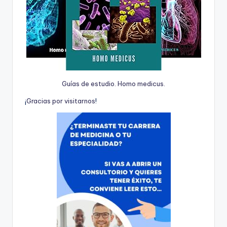
Guías de estudio. Homo medicus.
¡
G
r
a
c
i
a
s
p
o
r
v
i
s
i
t
a
r
n
o
s
!