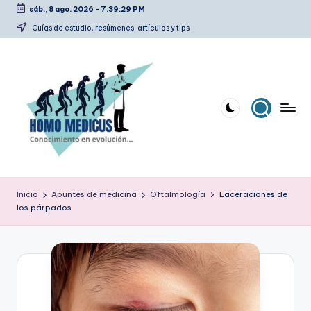
sáb., 8 ago. 2026
-
7:39:30 PM
Saltar
Guías de estudio, resúmenes, artículos y tips
al
contenido
H
Guías
de
o
Inicio
Apuntes de medicina
Oftalmología
Laceraciones de
estudio,
los párpados
m
resúmenes,
artículos
o
y
m
tips
e
d