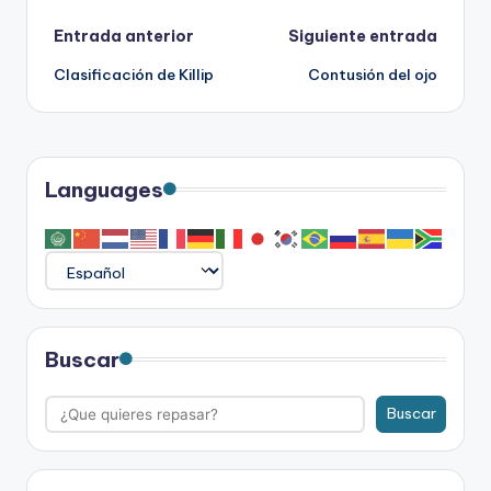
Navegación
Entrada anterior
Siguiente entrada
Clasificación de Killip
Contusión del ojo
de
entradas
Languages
Buscar
Buscar