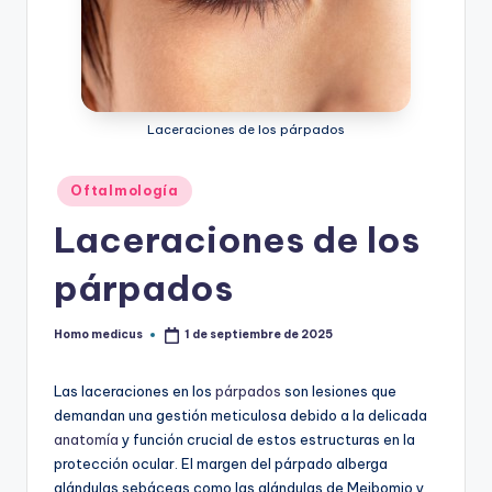
ic
u
s
Laceraciones de los párpados
Publicado
Oftalmología
en
Laceraciones de los
párpados
Homo medicus
1 de septiembre de 2025
Publicado
por
Las laceraciones en los
párpados
son lesiones que
demandan una gestión meticulosa debido a la delicada
anatomía
y función crucial de estos estructuras en la
protección ocular. El margen del párpado alberga
glándulas sebáceas como las glándulas de Meibomio y