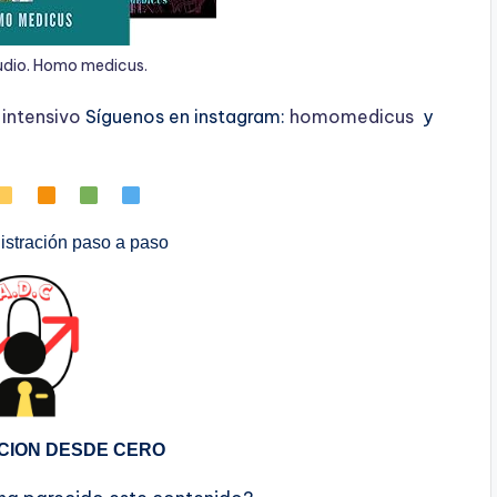
udio. Homo medicus.
ntensivo
Síguenos en instagram:
homomedicus
y
stración paso a paso
CION DESDE CERO