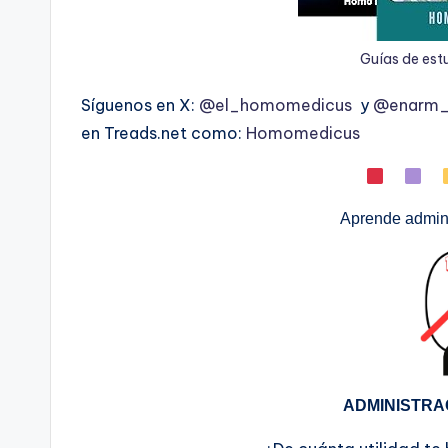
Guías de est
Síguenos en X:
@el_homomedicus
y
@enarm_i
en Treads.net como:
Homomedicus
Aprende admini
ADMINISTRA