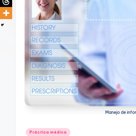
d
i
c
u
s
Manejo de info
Publicado
Práctica médica