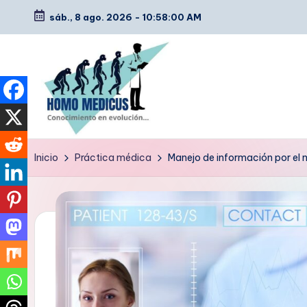
sáb., 8 ago. 2026
-
10:58:01 AM
Saltar
al
contenido
H
Guías
Inicio
Práctica médica
Manejo de información por el
de
o
estudio,
m
resúmenes,
artículos
o
y
m
tips
e