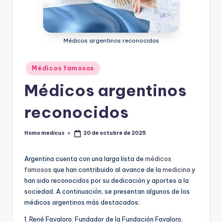
ic
u
Médicos argentinos reconocidos
s
Publicado
Médicos famosos
en
Médicos argentinos
reconocidos
Homo medicus
20 de octubre de 2025
Publicado
por
Argentina cuenta con una larga lista de
médicos
famosos
que han contribuido al avance de la
medicina
y
han sido reconocidos por su dedicación y aportes a la
sociedad. A continuación, se presentan algunos de los
médicos argentinos más destacados:
1. René Favaloro: Fundador de la Fundación Favaloro,