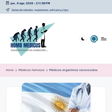
jue., 6 ago. 2026
-
2:11:38 PM
Saltar
Guías de estudio, resúmenes, artículos y tips
al
contenido
H
Guías
de
o
Inicio
Médicos famosos
Médicos argentinos reconocidos
estudio,
m
resúmenes,
artículos
o
y
m
tips
e
d