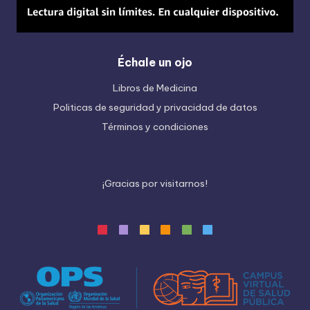
Échale un ojo
Libros de Medicina
Politicas de seguridad y privacidad de datos
Términos y condiciones
¡
G
r
a
c
i
a
s
p
o
r
v
i
s
i
t
a
r
n
o
s
!