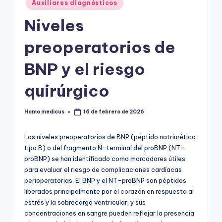
Publicado
Auxiliares diagnósticos
en
Niveles
preoperatorios de
BNP y el riesgo
quirúrgico
Homo medicus
16 de febrero de 2026
Publicado
por
Los niveles preoperatorios de BNP (péptido natriurético
tipo B) o del fragmento N-terminal del proBNP (NT-
proBNP) se han identificado como marcadores útiles
para evaluar el riesgo de complicaciones cardíacas
perioperatorias. El BNP y el NT-proBNP son péptidos
liberados principalmente por el
corazón
en respuesta al
estrés y la sobrecarga ventricular, y sus
concentraciones en sangre pueden reflejar la presencia