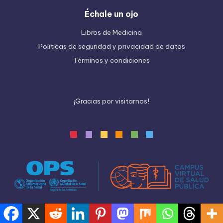
Échale un ojo
Libros de Medicina
Politicas de seguridad y privacidad de datos
Términos y condiciones
¡
G
r
a
c
i
a
s
p
o
r
v
i
s
i
t
a
r
n
o
s
!