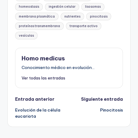
homeostasis
ingestión celular
lisosomas
membrana plasmática
nutrientes
pinocitosis
proteínas transmembrana
transporte activo
vesículas
Homo medicus
Conocimiento médico en evolución...
Ver todas las entradas
Navegación
Entrada anterior
Siguiente entrada
Evolución de la célula
Pinocitosis
de
eucariota
entradas