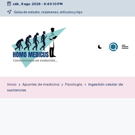
sáb., 8 ago. 2026
-
6:40:11 PM
Saltar
Guías de estudio, resúmenes, artículos y tips
al
contenido
H
Guías
de
o
Inicio
Apuntes de medicina
Fisiología
Ingestión celular de
estudio,
sustancias
m
resúmenes,
artículos
o
y
m
tips
e
d