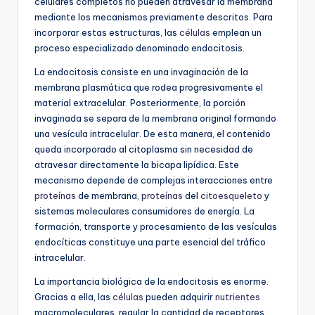
celulares completos no pueden atravesar la membrana
mediante los mecanismos previamente descritos. Para
incorporar estas estructuras, las
células
emplean un
proceso especializado denominado endocitosis.
La endocitosis consiste en una invaginación de la
membrana plasmática que rodea progresivamente el
material extracelular. Posteriormente, la porción
invaginada se separa de la membrana original formando
una vesícula intracelular. De esta manera, el contenido
queda incorporado al citoplasma sin necesidad de
atravesar directamente la bicapa lipídica. Este
mecanismo depende de complejas interacciones entre
proteínas
de membrana,
proteínas
del
citoesqueleto
y
sistemas moleculares consumidores de energía. La
formación, transporte y procesamiento de las vesículas
endocíticas constituye una parte esencial del tráfico
intracelular.
La importancia biológica de la endocitosis es enorme.
Gracias a ella, las
células
pueden adquirir
nutrientes
macromoleculares, regular la cantidad de receptores