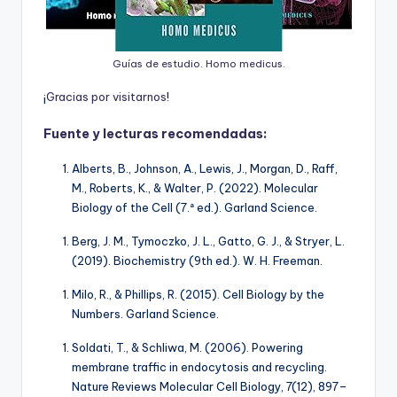
Guías de estudio. Homo medicus.
¡
G
r
a
c
i
a
s
p
o
r
v
i
s
i
t
a
r
n
o
s
!
Fuente y lecturas recomendadas:
Alberts, B., Johnson, A., Lewis, J., Morgan, D., Raff,
M., Roberts, K., & Walter, P. (2022).
Molecular
Biology of the Cell
(7.ª ed.). Garland Science.
Berg, J. M., Tymoczko, J. L., Gatto, G. J., & Stryer, L.
(2019).
Biochemistry
(9th ed.). W. H. Freeman.
Milo, R., & Phillips, R. (2015).
Cell Biology by the
Numbers
. Garland Science.
Soldati, T., & Schliwa, M. (2006). Powering
membrane traffic in endocytosis and recycling.
Nature Reviews Molecular Cell Biology, 7
(12), 897–