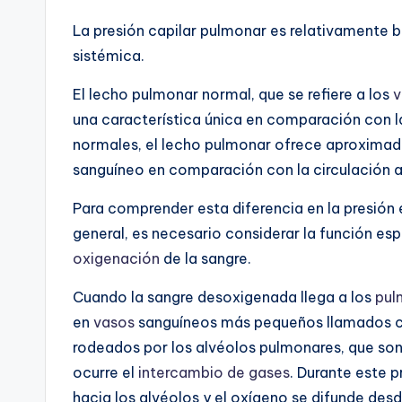
La presión capilar pulmonar es relativamente b
sistémica.
El lecho pulmonar normal, que se refiere a los
v
una característica única en comparación con la
normales, el lecho pulmonar ofrece aproximada
sanguíneo en comparación con la circulación art
Para comprender esta diferencia en la presión e
general, es necesario considerar la función esp
oxigenación
de la sangre.
Cuando la sangre desoxigenada llega a los
pul
en
vasos
sanguíneos más pequeños llamados ca
rodeados por los alvéolos pulmonares, que son
ocurre el
intercambio de gases
. Durante este p
hacia los alvéolos y el oxígeno se difunde desd