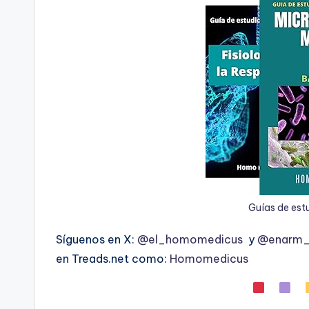
Guías de est
Síguenos en X:
@el_homomedicus
y
@enarm_i
en Treads.net como:
Homomedicus