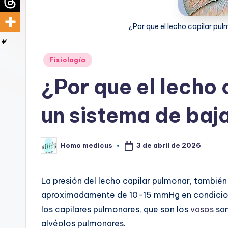
d
¿Por que el lecho capilar pul
i
c
Publicado
Fisiología
en
u
¿Por que el lecho 
s
un sistema de baj
3 de abril de 2026
Homo medicus
Publicado
por
La presión del lecho capilar pulmonar, tambié
aproximadamente de 10-15 mmHg en condiciones
los capilares pulmonares, que son los
vasos
san
alvéolos pulmonares.