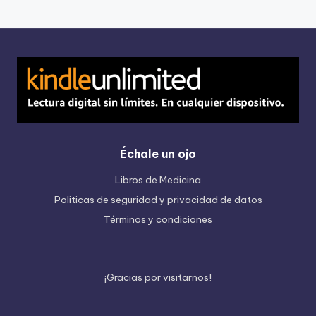
Échale un ojo
Libros de Medicina
Politicas de seguridad y privacidad de datos
Términos y condiciones
¡
G
r
a
c
i
a
s
p
o
r
v
i
s
i
t
a
r
n
o
s
!