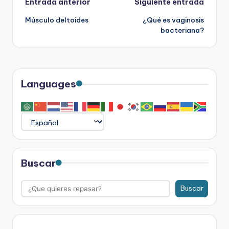
Navegación
Entrada anterior
Siguiente entrada
Músculo deltoides
¿Qué es vaginosis
de
bacteriana?
entradas
Languages
Buscar
Buscar