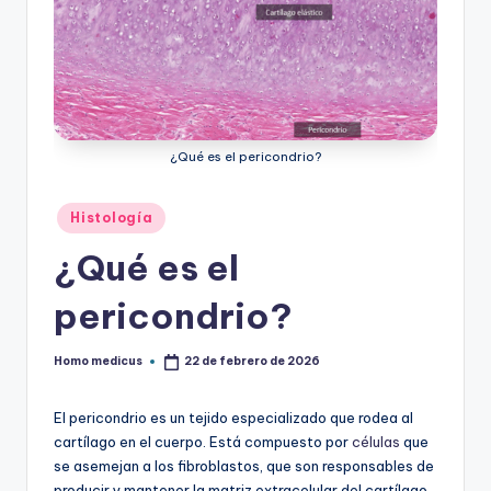
ic
u
s
¿Qué es el pericondrio?
Publicado
Histología
en
¿Qué es el
pericondrio?
Homo medicus
22 de febrero de 2026
Publicado
por
El pericondrio es un tejido especializado que rodea al
cartílago en el cuerpo. Está compuesto por
células
que
se asemejan a los fibroblastos, que son responsables de
producir y mantener la matriz extracelular del cartílago.