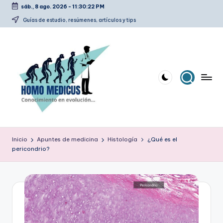
sáb., 8 ago. 2026
-
11:30:22 PM
Saltar
Guías de estudio, resúmenes, artículos y tips
al
contenido
H
Guías
de
o
Inicio
Apuntes de medicina
Histología
¿Qué es el
estudio,
pericondrio?
m
resúmenes,
artículos
o
y
m
tips
e
d