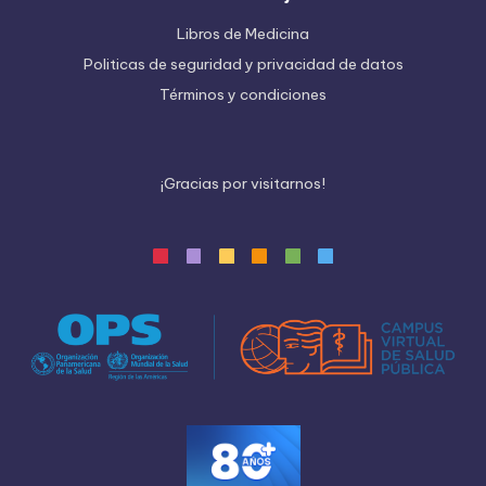
Libros de Medicina
Politicas de seguridad y privacidad de datos
Términos y condiciones
¡
G
r
a
c
i
a
s
p
o
r
v
i
s
i
t
a
r
n
o
s
!