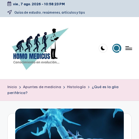
vie., 7 ago. 2026
-
10:58:24 PM
Saltar
Guías de estudio, resúmenes, artículos y tips
al
contenido
H
Guías
de
o
Inicio
Apuntes de medicina
Histología
¿Qué es la glia
estudio,
periférica?
m
resúmenes,
artículos
o
y
m
tips
e
d