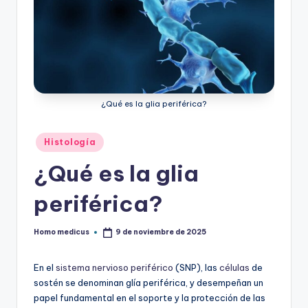
ic
u
s
¿Qué es la glia periférica?
Publicado
Histología
en
¿Qué es la glia
periférica?
Homo medicus
9 de noviembre de 2025
Publicado
por
En el
sistema nervioso periférico
(SNP), las
células
de
sostén se denominan glía periférica, y desempeñan un
papel fundamental en el soporte y la protección de las