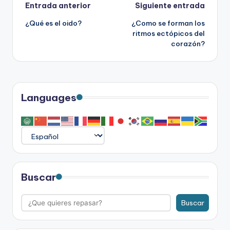
Navegación
Entrada anterior
Siguiente entrada
¿Qué es el oido?
¿Como se forman los
de
ritmos ectópicos del
corazón?
entradas
Languages
Buscar
Buscar