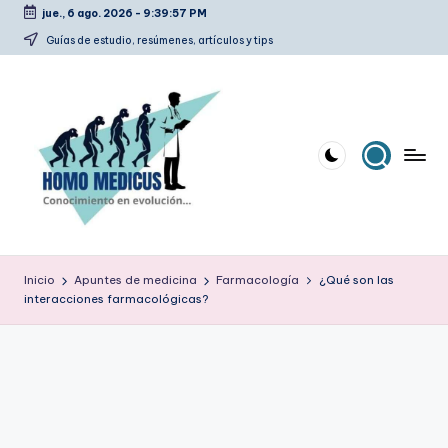
jue., 6 ago. 2026
-
9:39:58 PM
Saltar
Guías de estudio, resúmenes, artículos y tips
al
contenido
H
Guías
de
o
Inicio
Apuntes de medicina
Farmacología
¿Qué son las
estudio,
interacciones farmacológicas?
m
resúmenes,
artículos
o
y
m
tips
e
d