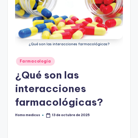
¿Qué son las interacciones farmacológicas?
Publicado
Farmacología
en
¿Qué son las
interacciones
farmacológicas?
Homo medicus
13 de octubre de 2025
Publicado
por