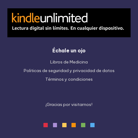
Échale un ojo
Libros de Medicina
Politicas de seguridad y privacidad de datos
Términos y condiciones
¡
G
r
a
c
i
a
s
p
o
r
v
i
s
i
t
a
r
n
o
s
!