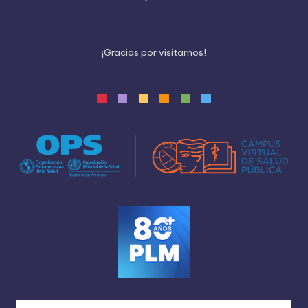
¡
G
r
a
c
i
a
s
p
o
r
v
i
s
i
t
a
r
n
o
s
!