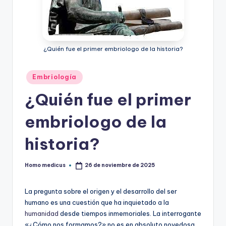
ic
u
s
¿Quién fue el primer embriologo de la historia?
Publicado
Embriología
en
¿Quién fue el primer
embriologo de la
historia?
Homo medicus
26 de noviembre de 2025
Publicado
por
La pregunta sobre el origen y el desarrollo del ser
humano es una cuestión que ha inquietado a la
humanidad
desde tiempos inmemoriales. La interrogante
«¿Cómo nos formamos?» no es en absoluto novedosa,