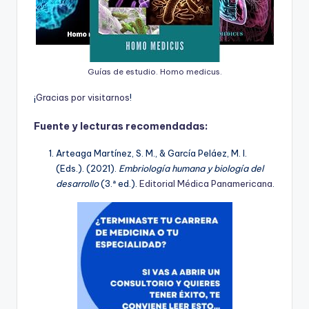
Guías de estudio. Homo medicus.
¡
G
r
a
c
i
a
s
p
o
r
v
i
s
i
t
a
r
n
o
s
!
Fuente y lecturas recomendadas:
Arteaga Martínez, S. M., & García Peláez, M. I.
(Eds.). (2021).
Embriología humana y biología del
desarrollo
(3.ª ed.).
Editorial Médica Panamericana
.