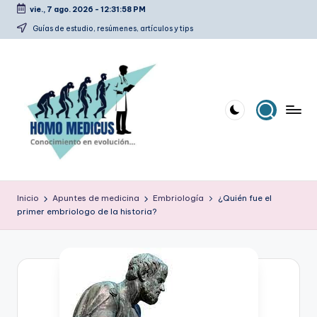
vie., 7 ago. 2026
-
12:31:58 PM
Saltar
Guías de estudio, resúmenes, artículos y tips
al
contenido
H
Guías
de
o
Inicio
Apuntes de medicina
Embriología
¿Quién fue el
estudio,
primer embriologo de la historia?
m
resúmenes,
artículos
o
y
m
tips
e
d