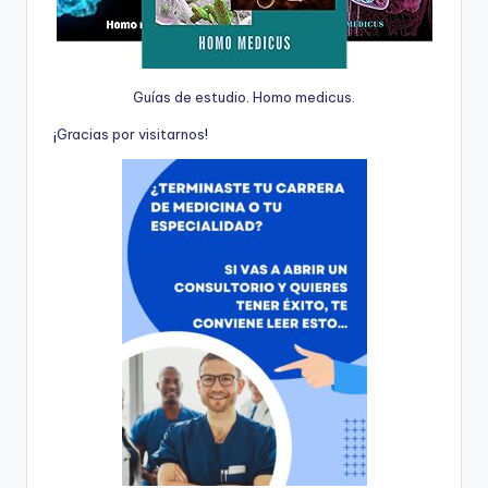
Guías de estudio. Homo medicus.
¡
G
r
a
c
i
a
s
p
o
r
v
i
s
i
t
a
r
n
o
s
!