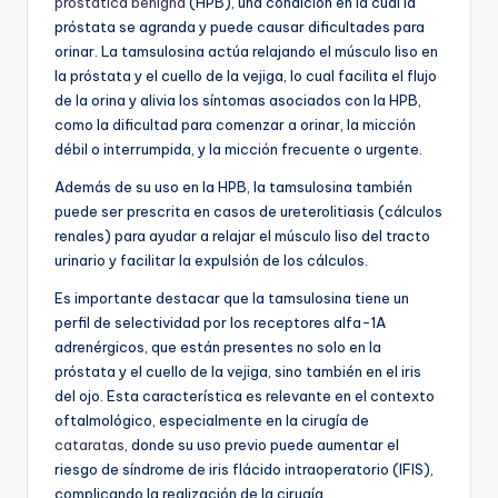
prostática benigna
(HPB), una condición en la cual la
próstata se agranda y puede causar dificultades para
orinar. La tamsulosina actúa relajando el músculo liso en
la próstata y el cuello de la vejiga, lo cual facilita el flujo
de la orina y alivia los síntomas asociados con la HPB,
como la dificultad para comenzar a orinar, la micción
débil o interrumpida, y la micción frecuente o urgente.
Además de su uso en la HPB, la tamsulosina también
puede ser prescrita en casos de ureterolitiasis (cálculos
renales) para ayudar a relajar el músculo liso del tracto
urinario y facilitar la expulsión de los cálculos.
Es importante destacar que la tamsulosina tiene un
perfil de selectividad por los receptores alfa-1A
adrenérgicos, que están presentes no solo en la
próstata y el cuello de la vejiga, sino también en el iris
del ojo. Esta característica es relevante en el contexto
oftalmológico, especialmente en la cirugía de
cataratas
, donde su uso previo puede aumentar el
riesgo de síndrome de iris flácido intraoperatorio (IFIS),
complicando la realización de la cirugía.