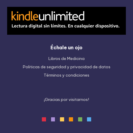
Échale un ojo
Libros de Medicina
Politicas de seguridad y privacidad de datos
Términos y condiciones
¡
G
r
a
c
i
a
s
p
o
r
v
i
s
i
t
a
r
n
o
s
!