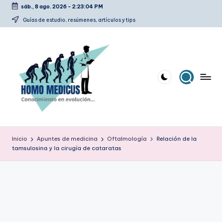
sáb., 8 ago. 2026
-
2:23:05 PM
Saltar
Guías de estudio, resúmenes, artículos y tips
al
contenido
H
Guías
de
o
Inicio
Apuntes de medicina
Oftalmología
Relación de la
estudio,
tamsulosina y la cirugía de cataratas
m
resúmenes,
artículos
o
y
m
tips
e
d