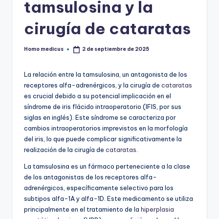
tamsulosina y la
cirugía de cataratas
Homo medicus
2 de septiembre de 2025
Publicado
por
La relación entre la tamsulosina, un antagonista de los
receptores alfa-adrenérgicos, y la cirugía de
cataratas
es crucial debido a su potencial implicación en el
síndrome de iris flácido intraoperatorio (IFIS, por sus
siglas en inglés). Este síndrome se caracteriza por
cambios intraoperatorios imprevistos en la morfología
del iris, lo que puede complicar significativamente la
realización de la cirugía de
cataratas
.
La tamsulosina es un fármaco perteneciente a la clase
de los antagonistas de los receptores alfa-
adrenérgicos, específicamente selectivo para los
subtipos alfa-1A y alfa-1D. Este medicamento se utiliza
principalmente en el tratamiento de la
hiperplasia