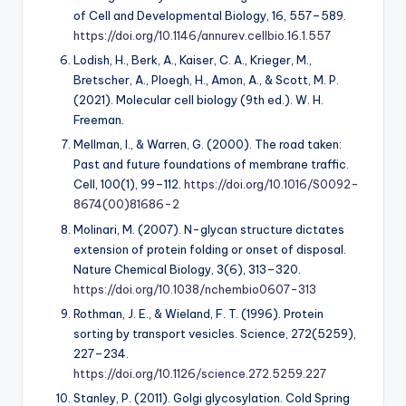
of Cell and Developmental Biology, 16
, 557–589.
https://doi.org/10.1146/annurev.cellbio.16.1.557
Lodish, H., Berk, A., Kaiser, C. A., Krieger, M.,
Bretscher, A., Ploegh, H., Amon, A., & Scott, M. P.
(2021).
Molecular cell biology
(9th ed.). W. H.
Freeman.
Mellman, I., & Warren, G. (2000). The road taken:
Past and future foundations of membrane traffic.
Cell, 100
(1), 99–112.
https://doi.org/10.1016/S0092-
8674(00)81686-2
Molinari, M. (2007). N-glycan structure dictates
extension of protein folding or onset of disposal.
Nature Chemical Biology, 3
(6), 313–320.
https://doi.org/10.1038/nchembio0607-313
Rothman, J. E., & Wieland, F. T. (1996). Protein
sorting by transport vesicles.
Science, 272
(5259),
227–234.
https://doi.org/10.1126/science.272.5259.227
Stanley, P. (2011). Golgi glycosylation.
Cold Spring