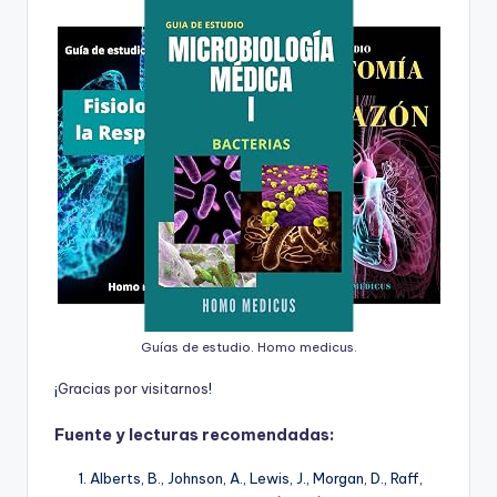
Guías de estudio. Homo medicus.
¡
G
r
a
c
i
a
s
p
o
r
v
i
s
i
t
a
r
n
o
s
!
Fuente y lecturas recomendadas:
Alberts, B., Johnson, A., Lewis, J., Morgan, D., Raff,