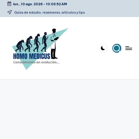
lun., 10 ago. 2026
-
10:03:53 AM
Saltar
Guías de estudio, resúmenes, artículos y tips
al
contenido
H
Guías
de
o
estudio,
m
resúmenes,
artículos
o
y
m
tips
e
d