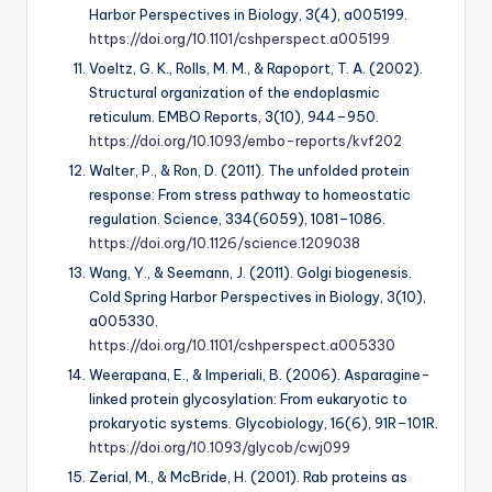
Harbor Perspectives in Biology, 3
(4), a005199.
https://doi.org/10.1101/cshperspect.a005199
Voeltz, G. K., Rolls, M. M., & Rapoport, T. A. (2002).
Structural organization of the endoplasmic
reticulum.
EMBO Reports, 3
(10), 944–950.
https://doi.org/10.1093/embo-reports/kvf202
Walter, P., & Ron, D. (2011). The unfolded protein
response: From stress pathway to homeostatic
regulation.
Science, 334
(6059), 1081–1086.
https://doi.org/10.1126/science.1209038
Wang, Y., & Seemann, J. (2011). Golgi biogenesis.
Cold Spring Harbor Perspectives in Biology, 3
(10),
a005330.
https://doi.org/10.1101/cshperspect.a005330
Weerapana, E., & Imperiali, B. (2006). Asparagine-
linked protein glycosylation: From eukaryotic to
prokaryotic systems.
Glycobiology, 16
(6), 91R–101R.
https://doi.org/10.1093/glycob/cwj099
Zerial, M., & McBride, H. (2001). Rab proteins as