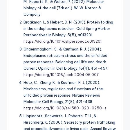
M., Roberts, K., & Walter, P. (2022).
Molecular
biology of the cell
(7th ed.). W. W. Norton &
Company.
Braakman, I., & Hebert, D. N. (2013). Protein folding
in the endoplasmic reticulum.
Cold Spring Harbor
Perspectives in Biology, 5
(5), a013201.
https://doi.org/10.1101/cshperspect.a013201
Ghaemmaghami, S., & Kaufman, R. J. (2004).
Endoplasmic reticulum stress and the unfolded
protein response: Balancing cell life and death.
Current Opinion in Cell Biology, 16
(4), 451–457.
https://doi.org/10.1016/j.ceb.2004.06.007
Hetz, C., Zhang, K., & Kaufman, R. J. (2020).
Mechanisms, regulation and functions of the
unfolded protein response.
Nature Reviews
Molecular Cell Biology, 21
(8), 421–438.
https://doi.org/10.1038/s41580-020-0250-z
Lippincott-Schwartz, J., Roberts, T. H., &
Hirschberg, K. (2000). Secretory protein trafficking
and organelle dynamics in living cells.
Annual Review