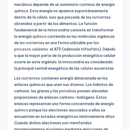
mecánico depende de un suministro continuo de energía
química
. Esta energía no aparece espontáneamente
dentro de la célula, sino que procede de los
nutrientes
obtenidos a partir de los alimentos. La función
fundamental de la mitocondria consiste en transformar
la energía
química
contenida en las moléculas orgánicas
de los
nutrientes
en una forma utilizable por los
procesos celulares
: el ATP (adenosín trifosfato). Debido
a que la mayor parte de la producción energética celular
ocurre en este orgánulo, la mitocondria es considerada
la principal central energética de las
células
eucariotas.
Los
nutrientes
contienen energía almacenada en los
enlaces químicos que unen sus átomos. Los hidratos de
carbono, las grasas y las
proteínas
poseen elevadas
proporciones de enlaces carbono-hidrógeno. Estos
enlaces representan una forma concentrada de energía
química
porque los electrones asociados a ellos se
encuentran en estados energéticos relativamente altos.
Cuando dichos electrones son transferidos
progresivamente al oxígeno mediante reacciones de