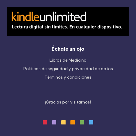
Échale un ojo
Libros de Medicina
Politicas de seguridad y privacidad de datos
Términos y condiciones
¡
G
r
a
c
i
a
s
p
o
r
v
i
s
i
t
a
r
n
o
s
!