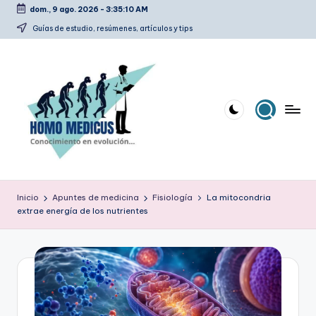
dom., 9 ago. 2026
-
3:35:12 AM
Saltar
Guías de estudio, resúmenes, artículos y tips
al
contenido
H
Guías
de
o
Inicio
Apuntes de medicina
Fisiología
La mitocondria
estudio,
extrae energía de los nutrientes
m
resúmenes,
artículos
o
y
m
tips
e
d