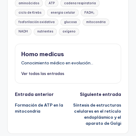
aminoácidos
ATP
cadena respiratoria
ciclo de Krebs
energia celular
FADH₂
fosforilación oxidativa
glucosa
mitocondria
NADH
nutrientes
oxígeno
Homo medicus
Conocimiento médico en evolución...
Ver todas las entradas
Navegación
Entrada anterior
Siguiente entrada
Formación de ATP en la
Síntesis de estructuras
de
mitocondria
celulares en el retículo
endoplásmico y el
entradas
aparato de Golgi