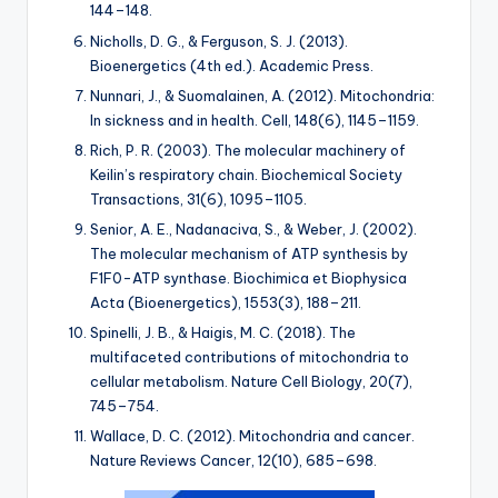
144–148.
Nicholls, D. G., & Ferguson, S. J. (2013).
Bioenergetics
(4th ed.). Academic Press.
Nunnari, J., & Suomalainen, A. (2012). Mitochondria:
In sickness and in health.
Cell, 148
(6), 1145–1159.
Rich, P. R. (2003). The molecular machinery of
Keilin’s respiratory chain.
Biochemical Society
Transactions, 31
(6), 1095–1105.
Senior, A. E., Nadanaciva, S., & Weber, J. (2002).
The molecular mechanism of ATP synthesis by
F1F0-ATP synthase.
Biochimica et Biophysica
Acta (Bioenergetics), 1553
(3), 188–211.
Spinelli, J. B., & Haigis, M. C. (2018). The
multifaceted contributions of mitochondria to
cellular metabolism.
Nature Cell Biology, 20
(7),
745–754.
Wallace, D. C. (2012). Mitochondria and cancer.
Nature Reviews Cancer, 12
(10), 685–698.