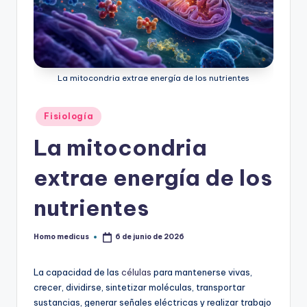
ic
u
s
La mitocondria extrae energía de los nutrientes
Publicado
Fisiología
en
La mitocondria
extrae energía de los
nutrientes
Homo medicus
6 de junio de 2026
Publicado
por
La capacidad de las
células
para mantenerse vivas,
crecer, dividirse, sintetizar moléculas, transportar
sustancias, generar señales eléctricas y realizar trabajo