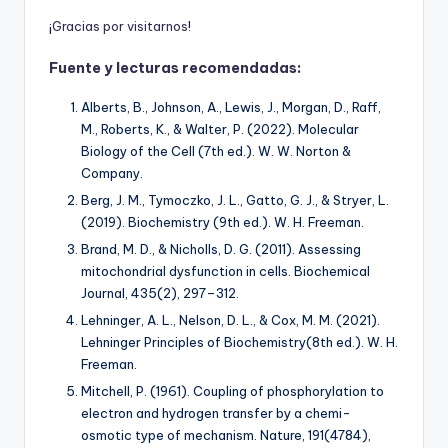
¡
G
r
a
c
i
a
s
p
o
r
v
i
s
i
t
a
r
n
o
s
!
Fuente y lecturas recomendadas:
Alberts, B., Johnson, A., Lewis, J., Morgan, D., Raff,
M., Roberts, K., & Walter, P. (2022).
Molecular
Biology of the Cell
(7th ed.). W. W. Norton &
Company.
Berg, J. M., Tymoczko, J. L., Gatto, G. J., & Stryer, L.
(2019).
Biochemistry
(9th ed.). W. H. Freeman.
Brand, M. D., & Nicholls, D. G. (2011). Assessing
mitochondrial dysfunction in cells.
Biochemical
Journal, 435
(2), 297–312.
Lehninger, A. L., Nelson, D. L., & Cox, M. M. (2021).
Lehninger Principles of Biochemistry
(8th ed.). W. H.
Freeman.
Mitchell, P. (1961). Coupling of phosphorylation to
electron and hydrogen transfer by a chemi-
osmotic type of mechanism.
Nature, 191
(4784),