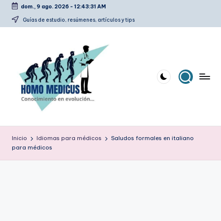
dom., 9 ago. 2026
-
12:43:32 AM
Saltar
Guías de estudio, resúmenes, artículos y tips
al
contenido
H
Guías
de
o
Inicio
Idiomas para médicos
Saludos formales en italiano
estudio,
para médicos
m
resúmenes,
artículos
o
y
m
tips
e
d