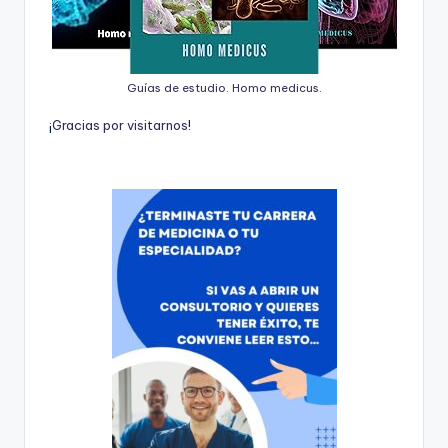
Guías de estudio. Homo medicus.
¡
G
r
a
c
i
a
s
p
o
r
v
i
s
i
t
a
r
n
o
s
!