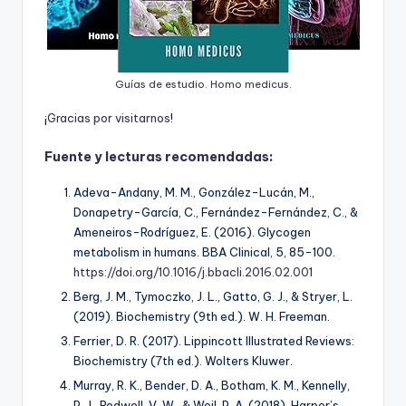
Guías de estudio. Homo medicus.
¡
G
r
a
c
i
a
s
p
o
r
v
i
s
i
t
a
r
n
o
s
!
Fuente y lecturas recomendadas:
Adeva-Andany, M. M., González-Lucán, M.,
Donapetry-García, C., Fernández-Fernández, C., &
Ameneiros-Rodríguez, E. (2016). Glycogen
metabolism in humans. BBA Clinical, 5, 85-100.
https://doi.org/10.1016/j.bbacli.2016.02.001
Berg, J. M., Tymoczko, J. L., Gatto, G. J., & Stryer, L.
(2019). Biochemistry (9th ed.). W. H. Freeman.
Ferrier, D. R. (2017). Lippincott Illustrated Reviews:
Biochemistry (7th ed.). Wolters Kluwer.
Murray, R. K., Bender, D. A., Botham, K. M., Kennelly,
P. J., Rodwell, V. W., & Weil, P. A. (2018). Harper’s