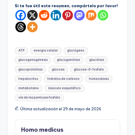
Si te fue útil este resumen, compártelo por favor!
Etiquetas:
ATP
energia celular
glucógeno
glucogenogénesis
glucogenólisis
glucólisis
glucoproteínas
glucosa
glucosa-6-fosfato
hepatocitos
hidratos de carbono
homeostasis
metabolismo
músculo esquelético
vía de las pentosas fosfato
Última actualización el 29 de mayo de 2026
Homo medicus