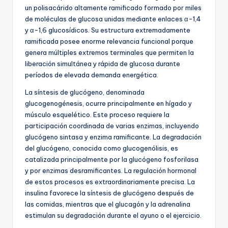
un polisacárido altamente ramificado formado por miles
de moléculas de glucosa unidas mediante enlaces α-1,4
y α-1,6 glucosídicos. Su estructura extremadamente
ramificada posee enorme relevancia funcional porque
genera múltiples extremos terminales que permiten la
liberación simultánea y rápida de glucosa durante
períodos de elevada demanda energética.
La síntesis de glucógeno, denominada
glucogenogénesis, ocurre principalmente en hígado y
músculo esquelético. Este proceso requiere la
participación coordinada de varias enzimas, incluyendo
glucógeno sintasa y enzima ramificante. La degradación
del glucógeno, conocida como glucogenólisis, es
catalizada principalmente por la glucógeno fosforilasa
y por enzimas desramificantes. La regulación hormonal
de estos procesos es extraordinariamente precisa. La
insulina favorece la síntesis de glucógeno después de
las comidas, mientras que el glucagón y la adrenalina
estimulan su degradación durante el ayuno o el ejercicio.