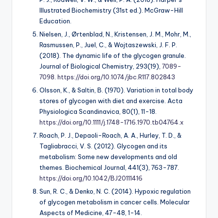
Illustrated Biochemistry (31st ed.). McGraw-Hill
Education.
Nielsen, J., Ørtenblad, N., Kristensen, J. M., Mohr, M.,
Rasmussen, P., Juel, C., & Wojtaszewski, J. F. P.
(2018). The dynamic life of the glycogen granule.
Journal of Biological Chemistry, 293(19),
7089-
7098
.
https://doi.org/10.1074/jbc.R117.802843
Olsson, K., & Saltin, B. (1970). Variation in total body
stores of glycogen with diet and exercise. Acta
Physiologica Scandinavica, 80(1), 11-18.
https://doi.org/10.1111/j.1748-1716.1970.tb04764.x
Roach, P. J., Depaoli-Roach, A. A., Hurley, T. D., &
Tagliabracci, V. S. (2012). Glycogen and its
metabolism: Some new developments and old
themes. Biochemical Journal, 441(3), 763-787.
https://doi.org/10.1042/BJ20111416
Sun, R. C., & Denko, N. C. (2014). Hypoxic regulation
of glycogen metabolism in cancer cells. Molecular
Aspects of Medicine, 47-48, 1-14.