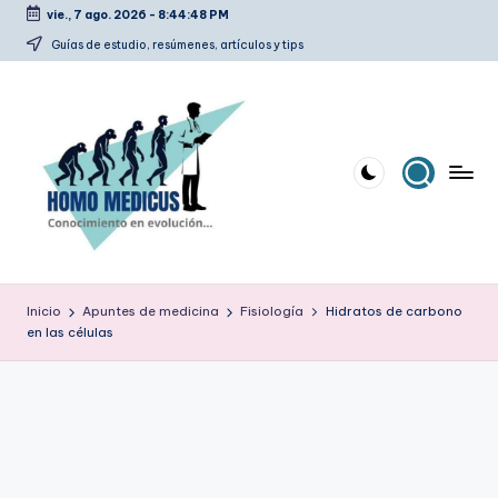
vie., 7 ago. 2026
-
8:44:49 PM
Saltar
Guías de estudio, resúmenes, artículos y tips
al
contenido
H
Guías
de
o
Inicio
Apuntes de medicina
Fisiología
Hidratos de carbono
estudio,
en las células
m
resúmenes,
artículos
o
y
m
tips
e
d