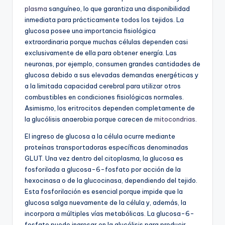
plasma
sanguíneo, lo que garantiza una disponibilidad
inmediata para prácticamente todos los tejidos. La
glucosa posee una importancia fisiológica
extraordinaria porque muchas células dependen casi
exclusivamente de ella para obtener energía. Las
neuronas, por ejemplo, consumen grandes cantidades de
glucosa debido a sus elevadas demandas energéticas y
a la limitada capacidad cerebral para utilizar otros
combustibles en condiciones fisiológicas normales.
Asimismo, los eritrocitos dependen completamente de
la glucólisis anaerobia porque carecen de
mitocondrias
.
El ingreso de glucosa a la célula ocurre mediante
proteínas transportadoras específicas denominadas
GLUT. Una vez dentro del citoplasma, la glucosa es
fosforilada a glucosa-6-fosfato por acción de la
hexocinasa o de la glucocinasa, dependiendo del tejido.
Esta fosforilación es esencial porque impide que la
glucosa salga nuevamente de la célula y, además, la
incorpora a múltiples vías metabólicas. La glucosa-6-
fosfato puede ingresar en la glucólisis para producir