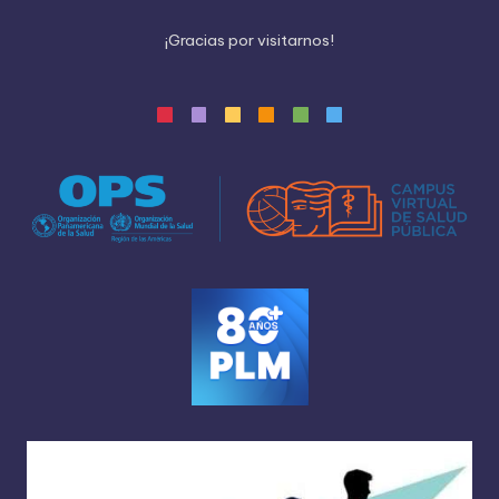
¡
G
r
a
c
i
a
s
p
o
r
v
i
s
i
t
a
r
n
o
s
!