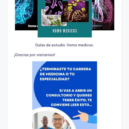
Guías de estudio. Homo medicus.
¡
G
r
a
c
i
a
s
p
o
r
v
i
s
i
t
a
r
n
o
s
!