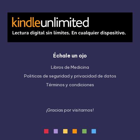
Échale un ojo
Libros de Medicina
Politicas de seguridad y privacidad de datos
Términos y condiciones
¡
G
r
a
c
i
a
s
p
o
r
v
i
s
i
t
a
r
n
o
s
!