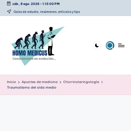
sáb., 8 ago. 2026
-
1:13:00 PM
Saltar
Guías de estudio, resúmenes, artículos y tips
al
contenido
H
Guías
de
o
Inicio
Apuntes de medicina
Otorrinolaringología
estudio,
Traumatismo del oído medio
m
resúmenes,
artículos
o
y
m
tips
e
d