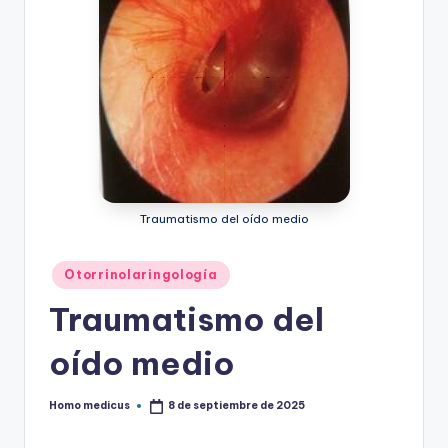
Traumatismo del oído medio
Publicado
Otorrinolaringología
en
Traumatismo del
oído medio
Homo medicus
8 de septiembre de 2025
Publicado
por