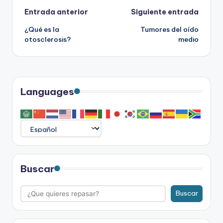
Navegación
Entrada anterior
Siguiente entrada
¿Qué es la
Tumores del oído
de
otosclerosis?
medio
entradas
Languages
Buscar
Buscar