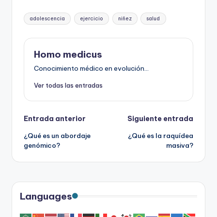
Etiquetas:
adolescencia
ejercicio
niñez
salud
Homo medicus
Conocimiento médico en evolución...
Ver todas las entradas
Navegación
Entrada anterior
Siguiente entrada
¿Qué es un abordaje
¿Qué es la raquídea
de
genómico?
masiva?
entradas
Languages