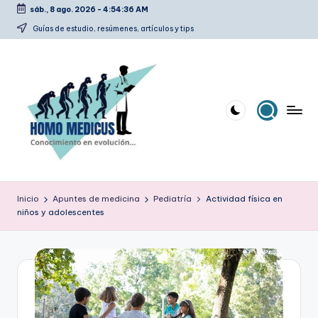
sáb., 8 ago. 2026
-
4:54:36 AM
Saltar
Guías de estudio, resúmenes, artículos y tips
al
contenido
H
Guías
de
o
Inicio
Apuntes de medicina
Pediatría
Actividad física en
estudio,
niños y adolescentes
m
resúmenes,
artículos
o
y
m
tips
e
d