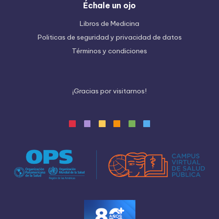
Échale un ojo
Libros de Medicina
Politicas de seguridad y privacidad de datos
Términos y condiciones
¡
G
r
a
c
i
a
s
p
o
r
v
i
s
i
t
a
r
n
o
s
!