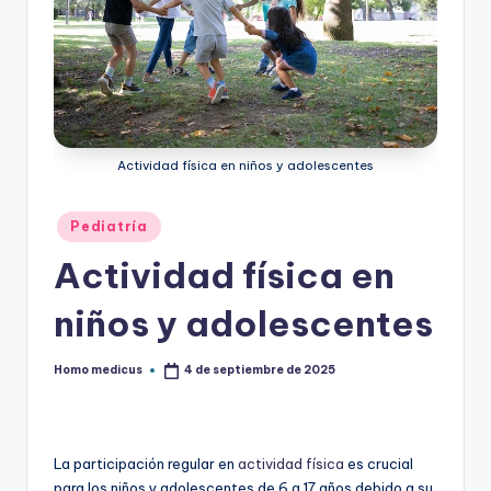
ic
u
s
Actividad física en niños y adolescentes
Publicado
Pediatría
en
Actividad física en
niños y adolescentes
Homo medicus
4 de septiembre de 2025
Publicado
por
La participación regular en
actividad física
es crucial
para los niños y adolescentes de 6 a 17 años debido a su