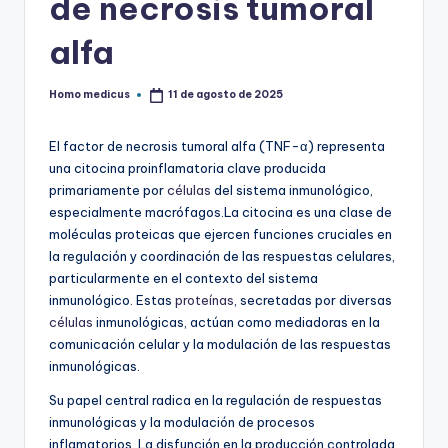
de necrosis tumoral
alfa
Homo medicus
11 de agosto de 2025
Publicado
por
El factor de necrosis tumoral alfa (TNF-α) representa
una citocina proinflamatoria clave producida
primariamente por
células
del sistema inmunológico,
especialmente macrófagos.La citocina es una clase de
moléculas proteicas que ejercen funciones cruciales en
la regulación y coordinación de las respuestas celulares,
particularmente en el contexto del sistema
inmunológico. Estas
proteínas
, secretadas por diversas
células
inmunológicas, actúan como mediadoras en la
comunicación celular y la modulación de las respuestas
inmunológicas.
Su papel central radica en la regulación de respuestas
inmunológicas y la modulación de procesos
inflamatorios. La disfunción en la producción controlada