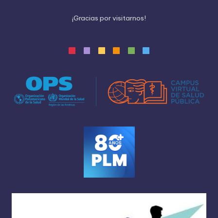
¡
G
r
a
c
i
a
s
p
o
r
v
i
s
i
t
a
r
n
o
s
!