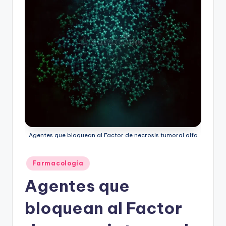
ic
u
s
Agentes que bloquean al Factor de necrosis tumoral alfa
Publicado
Farmacología
en
Agentes que
bloquean al Factor