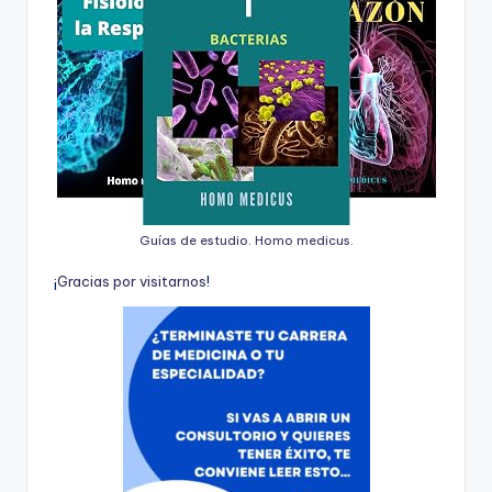
Guías de estudio. Homo medicus.
¡
G
r
a
c
i
a
s
p
o
r
v
i
s
i
t
a
r
n
o
s
!