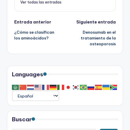
Ver todas las entradas
Navegación
Entrada anterior
Siguiente entrada
¿Cómo se clasifican
Denosumab en el
de
los aminoácidos?
tratamiento de la
osteoporosis
entradas
Languages
Buscar