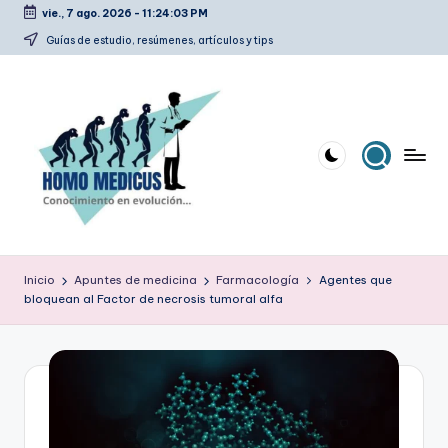
vie., 7 ago. 2026
-
11:24:04 PM
Saltar
Guías de estudio, resúmenes, artículos y tips
al
contenido
H
Guías
de
o
Inicio
Apuntes de medicina
Farmacología
Agentes que
estudio,
bloquean al Factor de necrosis tumoral alfa
m
resúmenes,
artículos
o
y
m
tips
e
d