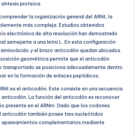
síntesis proteica.
a comprender la organización general del ARNt, la
ablemente más compleja. Estudios obtenidos
pía
electrónica de alta resolución han demostrado
al semejante a una letra L. En esta configuración
l aminoácido y el brazo anticodón quedan ubicados
sposición geométrica permite que el anticodón
do transportado se posiciona adecuadamente dentro
ipar en la formación de enlaces peptídicos.
ARNt es el anticodón. Este consiste en una secuencia
e anticodón. La función del anticodón es reconocer
o presente en el ARNm. Dado que los codones
el anticodón también posee tres nucleótidos
r apareamientos complementarios mediante