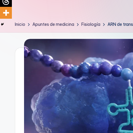
d
i
Inicio
Apuntes de medicina
Fisiología
ARN de trans
c
u
s