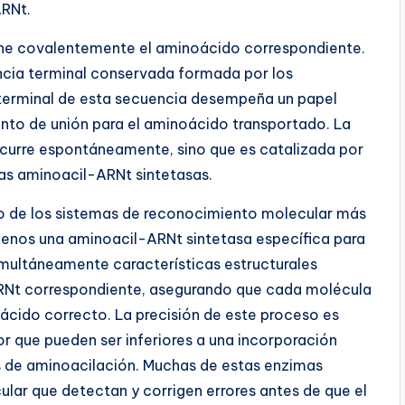
ARNt.
 une covalentemente el aminoácido correspondiente.
cia terminal conservada formada por los
 terminal de esta secuencia desempeña un papel
punto de unión para el aminoácido transportado. La
ocurre espontáneamente, sino que es catalizada por
s aminoacil-ARNt sintetasas.
o de los sistemas de reconocimiento molecular más
l menos una aminoacil-ARNt sintetasa específica para
multáneamente características estructurales
ARNt correspondiente, asegurando que cada molécula
cido correcto. La precisión de este proceso es
r que pueden ser inferiores a una incorporación
os de aminoacilación. Muchas de estas enzimas
r que detectan y corrigen errores antes de que el