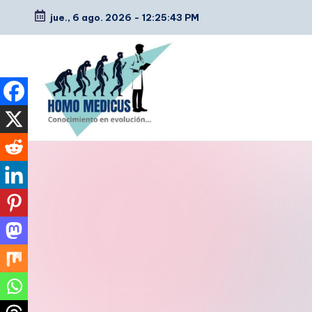
jue., 6 ago. 2026
-
12:25:44 PM
Saltar
al
contenido
H
Guías
de
o
estudio,
m
resúmenes,
artículos
o
y
m
tips
e