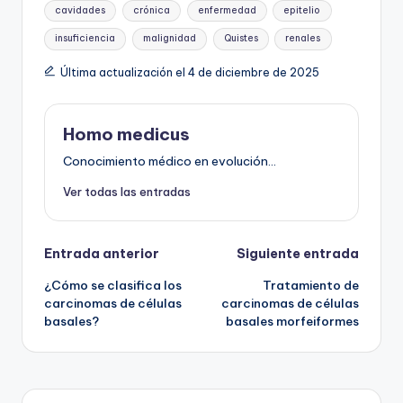
Etiquetas:
cavidades
crónica
enfermedad
epitelio
insuficiencia
malignidad
Quistes
renales
Última actualización el 4 de diciembre de 2025
Homo medicus
Conocimiento médico en evolución...
Ver todas las entradas
Navegación
Entrada anterior
Siguiente entrada
¿Cómo se clasifica los
Tratamiento de
de
carcinomas de células
carcinomas de células
basales?
basales morfeiformes
entradas