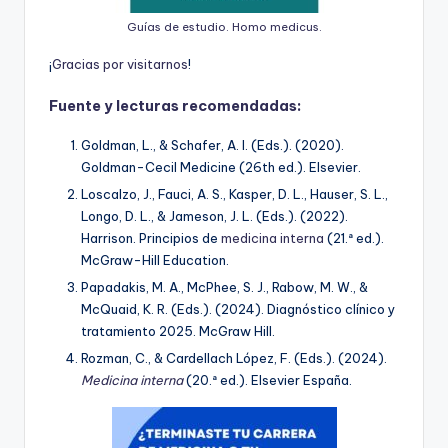
Guías de estudio. Homo medicus.
¡
G
r
a
c
i
a
s
p
o
r
v
i
s
i
t
a
r
n
o
s
!
Fuente y lecturas recomendadas:
Goldman, L., & Schafer, A. I. (Eds.). (2020).
Goldman-Cecil Medicine (26th ed.). Elsevier.
Loscalzo, J., Fauci, A. S., Kasper, D. L., Hauser, S. L.,
Longo, D. L., & Jameson, J. L. (Eds.). (2022).
Harrison. Principios de
medicina interna
(21.ª ed.).
McGraw-Hill Education.
Papadakis, M. A., McPhee, S. J., Rabow, M. W., &
McQuaid, K. R. (Eds.). (2024). Diagnóstico clínico y
tratamiento 2025. McGraw Hill.
Rozman, C., & Cardellach López, F. (Eds.). (2024).
Medicina interna
(20.ª ed.). Elsevier España.