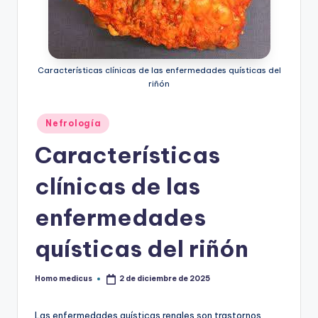
Características clínicas de las enfermedades quísticas del
riñón
Publicado
Nefrología
en
Características
clínicas de las
enfermedades
quísticas del riñón
Homo medicus
2 de diciembre de 2025
Publicado
por
Las enfermedades quísticas renales son trastornos