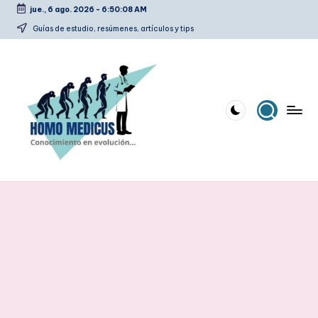
jue., 6 ago. 2026
-
6:50:09 AM
Saltar
Guías de estudio, resúmenes, artículos y tips
al
contenido
H
Guías
de
o
estudio,
m
resúmenes,
artículos
o
y
m
tips
e
d