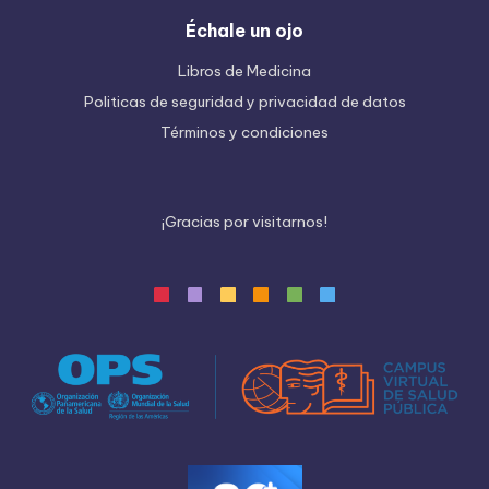
Échale un ojo
Libros de Medicina
Politicas de seguridad y privacidad de datos
Términos y condiciones
¡
G
r
a
c
i
a
s
p
o
r
v
i
s
i
t
a
r
n
o
s
!