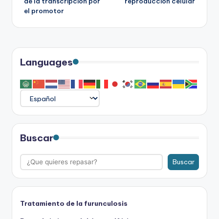
de la transcripción por
reproducción celular
entradas
el promotor
Languages
Buscar
Buscar
Tratamiento de la furunculosis