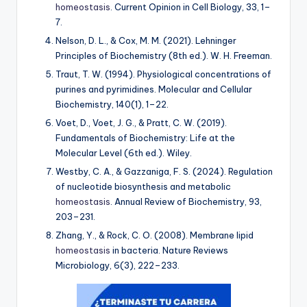
homeostasis
.
Current Opinion in Cell Biology, 33
, 1–
7.
Nelson, D. L., & Cox, M. M. (2021).
Lehninger
Principles of Biochemistry
(8th ed.). W. H. Freeman.
Traut, T. W. (1994). Physiological concentrations of
purines and pyrimidines.
Molecular and Cellular
Biochemistry, 140
(1), 1–22.
Voet, D., Voet, J. G., & Pratt, C. W. (2019).
Fundamentals of Biochemistry: Life at the
Molecular Level
(6th ed.). Wiley.
Westby, C. A., & Gazzaniga, F. S. (2024). Regulation
of nucleotide biosynthesis and metabolic
homeostasis
.
Annual Review of Biochemistry, 93
,
203–231.
Zhang, Y., & Rock, C. O. (2008). Membrane lipid
homeostasis
in bacteria.
Nature Reviews
Microbiology, 6
(3), 222–233.