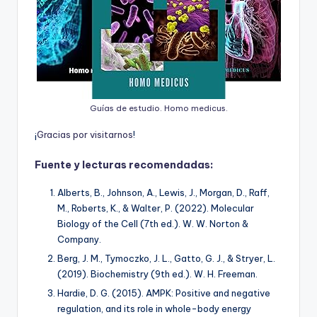
Guías de estudio. Homo medicus.
¡
G
r
a
c
i
a
s
p
o
r
v
i
s
i
t
a
r
n
o
s
!
Fuente y lecturas recomendadas:
Alberts, B., Johnson, A., Lewis, J., Morgan, D., Raff,
M., Roberts, K., & Walter, P. (2022).
Molecular
Biology of the Cell
(7th ed.). W. W. Norton &
Company.
Berg, J. M., Tymoczko, J. L., Gatto, G. J., & Stryer, L.
(2019).
Biochemistry
(9th ed.). W. H. Freeman.
Hardie, D. G. (2015). AMPK: Positive and negative
regulation, and its role in whole-body energy