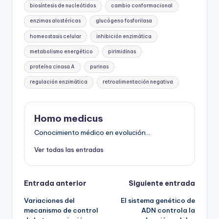
biosíntesis de nucleótidos
cambio conformacional
enzimas alostéricas
glucógeno fosforilasa
homeostasis celular
inhibición enzimática
metabolismo energético
pirimidinas
proteína cinasa A
purinas
regulación enzimática
retroalimentación negativa
Homo medicus
Conocimiento médico en evolución...
Ver todas las entradas
Navegación
Entrada anterior
Siguiente entrada
Variaciones del
El sistema genético de
de
mecanismo de control
ADN controla la