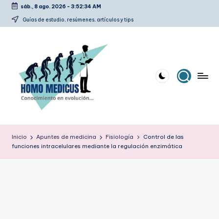
sáb., 8 ago. 2026
-
3:52:35 AM
Saltar
Guías de estudio, resúmenes, artículos y tips
al
contenido
H
Guías
de
o
Inicio
Apuntes de medicina
Fisiología
Control de las
estudio,
funciones intracelulares mediante la regulación enzimática
m
resúmenes,
artículos
o
y
m
tips
e
d