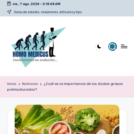
vie., 7 ago. 2026
-
3:18:48 AM
Saltar
Guías de estudio, resúmenes, artículos y tips
al
contenido
H
Guías
de
o
Inicio
Nutricion
¿Cuál es la importancia de los ácidos grasos
estudio,
poliinsaturados?
m
resúmenes,
artículos
o
y
m
tips
e
d