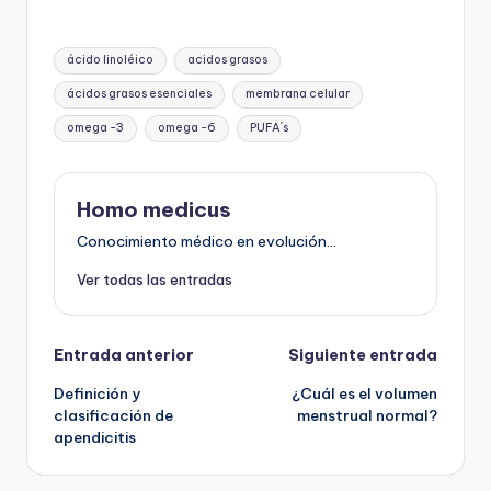
Etiquetas:
ácido linoléico
acidos grasos
ácidos grasos esenciales
membrana celular
omega -3
omega -6
PUFA´s
Homo medicus
Conocimiento médico en evolución...
Ver todas las entradas
Navegación
Entrada anterior
Siguiente entrada
Definición y
¿Cuál es el volumen
de
clasificación de
menstrual normal?
apendicitis
entradas