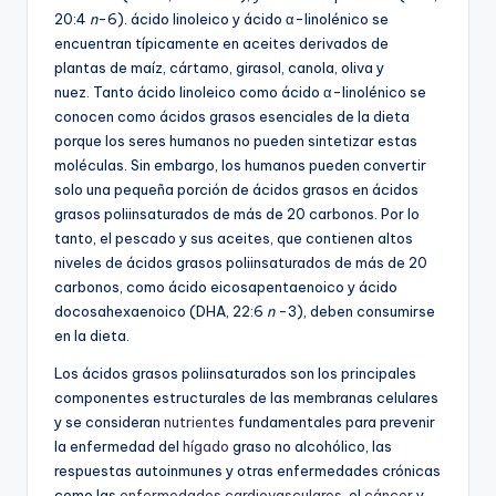
20:4
n
-6). ácido linoleico y ácido α-linolénico se
encuentran típicamente en aceites derivados de
plantas de maíz, cártamo, girasol, canola, oliva y
nuez. Tanto ácido linoleico como ácido α-linolénico se
conocen como ácidos grasos esenciales de la dieta
porque los seres humanos no pueden sintetizar estas
moléculas. Sin embargo, los humanos pueden convertir
solo una pequeña porción de ácidos grasos en ácidos
grasos poliinsaturados de más de 20 carbonos. Por lo
tanto, el pescado y sus aceites, que contienen altos
niveles de ácidos grasos poliinsaturados de más de 20
carbonos, como ácido eicosapentaenoico y ácido
docosahexaenoico (DHA, 22:6
n
-3), deben consumirse
en la dieta.
Los ácidos grasos poliinsaturados son los principales
componentes estructurales de las membranas celulares
y se consideran
nutrientes
fundamentales para prevenir
la enfermedad del
hígado
graso no alcohólico, las
respuestas autoinmunes y otras enfermedades crónicas
como las
enfermedades cardiovasculares
, el
cáncer
y