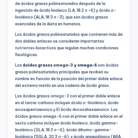
de ácidos grasos poliinsaturados después de la
ingestión de ácido linoleico (LA, 18:2
n
-6) y ácido α-
linolénico (ALA, 18:3
n
-3), que son ácidos grasos
esenciales de la dieta en humanos.
Los ácidos grasos poliinsaturados que contienen más de
dos dobles enlaces se consideran importantes
nutrientes
bioactivos que regulan muchas condiciones
fisiológicas.
Los
ácidos grasos
omega-3
y omega-6
son ácidos
grasos poliinsaturados principales que reciben su
nombre en función de la posición del primer doble enlace
del extremo metilo en una cadena de ácido graso.
Los ácidos grasos
omega-3
con el primer doble enlace
en el tercer carbono incluyen ácido α-linolénico, ácido
eicosapentaenoico y El ácido docosahexaenoico. Los
ácidos grasos omega-6 con el primer doble enlace en el
sexto carbono incluyen ácido linoleico, ácido gamma-
linolénico (GLA, 18:3
n
-6), ácido dihomo-gamma-
linolénico (DGLA, 20:3
n
-6), y ácido araquidónico (ARA,