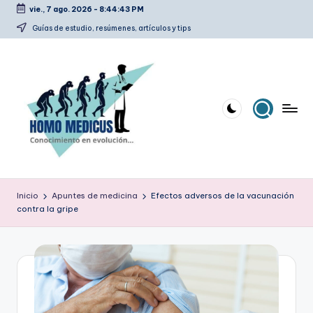
vie., 7 ago. 2026
-
8:44:43 PM
Saltar
Guías de estudio, resúmenes, artículos y tips
al
contenido
H
Guías
de
o
Inicio
Apuntes de medicina
Efectos adversos de la vacunación
estudio,
contra la gripe
m
resúmenes,
artículos
o
y
m
tips
e
d