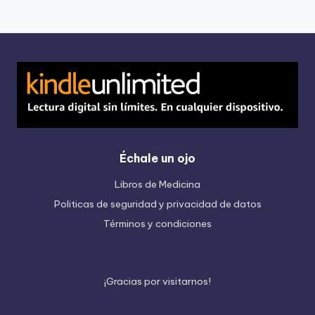
Échale un ojo
Libros de Medicina
Politicas de seguridad y privacidad de datos
Términos y condiciones
¡
G
r
a
c
i
a
s
p
o
r
v
i
s
i
t
a
r
n
o
s
!