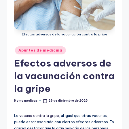
ic
u
s
Efectos adversos de la vacunación contra la gripe
Publicado
Apuntes de medicina
en
Efectos adversos de
la vacunación contra
la gripe
Homo medicus
29 de diciembre de 2025
Publicado
por
La
vacuna contra la gripe
, al igual que otras vacunas,
puede estar asociada con ciertos efectos adversos. Es
crucial destacar que la gran mayoría de las personas