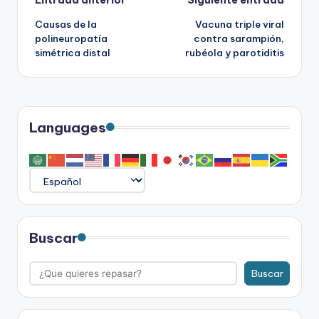
Navegación
Causas de la
Vacuna triple viral
de
polineuropatía
contra sarampión,
simétrica distal
rubéola y parotiditis
entradas
Languages
Buscar
Buscar