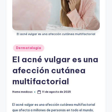
ic
u
s
El acné vulgar es una afección cutánea multifactorial
Publicado
Dermatología
en
El acné vulgar es una
afección cutánea
multifactorial
Homo medicus
11 de agosto de 2025
Publicado
por
El acné vulgar es una afección cutánea multifactorial
que afecta a millones de personas en todo el mundo,