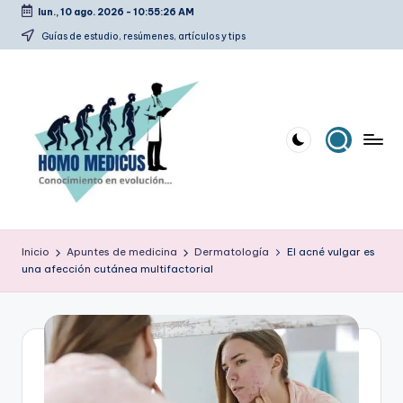
lun., 10 ago. 2026
-
10:55:27 AM
Saltar
Guías de estudio, resúmenes, artículos y tips
al
contenido
H
Guías
de
o
Inicio
Apuntes de medicina
Dermatología
El acné vulgar es
estudio,
una afección cutánea multifactorial
m
resúmenes,
artículos
o
y
m
tips
e
d