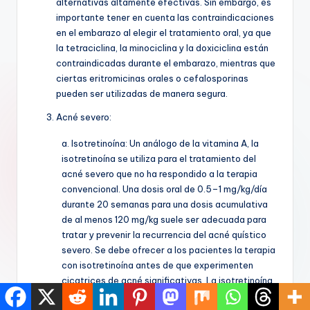
alternativas altamente efectivas. Sin embargo, es
importante tener en cuenta las contraindicaciones
en el embarazo al elegir el tratamiento oral, ya que
la tetraciclina, la minociclina y la doxiciclina están
contraindicadas durante el embarazo, mientras que
ciertas eritromicinas orales o cefalosporinas
pueden ser utilizadas de manera segura.
Acné severo:
a. Isotretinoína: Un análogo de la vitamina A, la
isotretinoína se utiliza para el tratamiento del
acné severo que no ha respondido a la terapia
convencional. Una dosis oral de 0.5–1 mg/kg/día
durante 20 semanas para una dosis acumulativa
de al menos 120 mg/kg suele ser adecuada para
tratar y prevenir la recurrencia del acné quístico
severo. Se debe ofrecer a los pacientes la terapia
con isotretinoína antes de que experimenten
cicatrices de acné significativas. La isotretinoína
está absolutamente contraindicada durante el