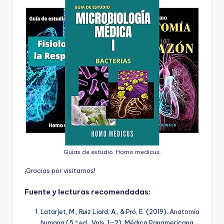
Guías de estudio. Homo medicus.
¡
G
r
a
c
i
a
s
p
o
r
v
i
s
i
t
a
r
n
o
s
!
Fuente y lecturas recomendadas:
Latarjet, M., Ruiz Liard, A., & Pró, E. (2019).
Anatomía
humana (5.ª ed., Vols. 1–2). Médica Panamericana.