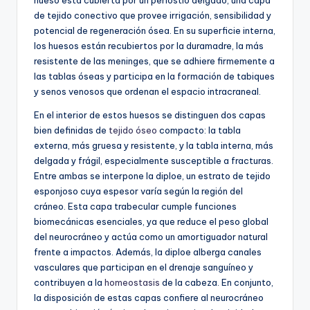
hueso está cubierta por un periostio delgado, una capa
de tejido conectivo que provee irrigación, sensibilidad y
potencial de regeneración ósea. En su superficie interna,
los huesos están recubiertos por la duramadre, la más
resistente de las meninges, que se adhiere firmemente a
las tablas óseas y participa en la formación de tabiques
y senos venosos que ordenan el espacio intracraneal.
En el interior de estos huesos se distinguen dos capas
bien definidas de
tejido óseo
compacto: la tabla
externa, más gruesa y resistente, y la tabla interna, más
delgada y frágil, especialmente susceptible a fracturas.
Entre ambas se interpone la diploe, un estrato de tejido
esponjoso cuya espesor varía según la región del
cráneo. Esta capa trabecular cumple funciones
biomecánicas esenciales, ya que reduce el peso global
del neurocráneo y actúa como un amortiguador natural
frente a impactos. Además, la diploe alberga canales
vasculares que participan en el drenaje sanguíneo y
contribuyen a la
homeostasis
de la cabeza. En conjunto,
la disposición de estas capas confiere al neurocráneo