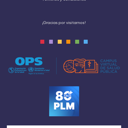
¡
G
r
a
c
i
a
s
p
o
r
v
i
s
i
t
a
r
n
o
s
!