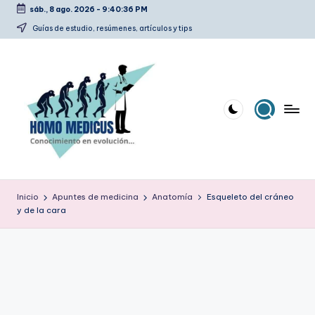
sáb., 8 ago. 2026
-
9:40:37 PM
Saltar
Guías de estudio, resúmenes, artículos y tips
al
contenido
H
Guías
de
o
Inicio
Apuntes de medicina
Anatomía
Esqueleto del cráneo
estudio,
y de la cara
m
resúmenes,
artículos
o
y
m
tips
e
d