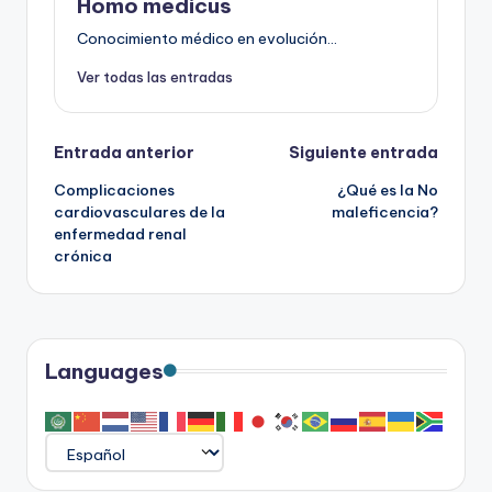
Homo medicus
Conocimiento médico en evolución...
Ver todas las entradas
Navegación
Entrada anterior
Siguiente entrada
Complicaciones
¿Qué es la No
de
cardiovasculares de la
maleficencia?
enfermedad renal
entradas
crónica
Languages