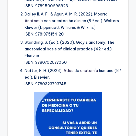
ISBN: 9789500695923
Dalley II, A. F., & Agur, A. M. R. (2022). Moore:
Anatomía
con orientación clínica (9.ª ed.). Wolters
Kluwer (Lippincott Williams & Wilkins).
ISBN: 9781975154120
Standring, S. (Ed.). (2020). Gray’s anatomy: The
anatomical basis of clinical practice (42.ª ed.).
Elsevier.
ISBN: 9780702077050
Netter, F. H. (2023).
Atlas
de
anatomía
humana (8.ª
ed.). Elsevier.
ISBN: 9780323793745