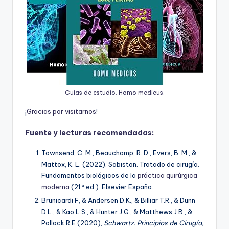
Guías de estudio. Homo medicus.
¡
G
r
a
c
i
a
s
p
o
r
v
i
s
i
t
a
r
n
o
s
!
Fuente y lecturas recomendadas:
Townsend, C. M., Beauchamp, R. D., Evers, B. M., &
Mattox, K. L. (2022). Sabiston. Tratado de cirugía.
Fundamentos biológicos de la
práctica quirúrgica
moderna
(21.ª ed.). Elsevier España.
Brunicardi F, & Andersen D.K., & Billiar T.R., & Dunn
D.L., & Kao L.S., & Hunter J.G., & Matthews J.B., &
Pollock R.E.(2020),
Schwartz. Principios de Cirugía,