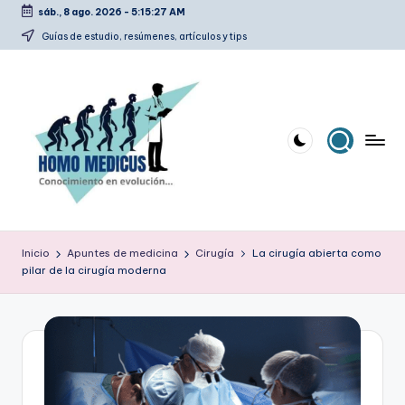
sáb., 8 ago. 2026
-
5:15:28 AM
Saltar
Guías de estudio, resúmenes, artículos y tips
al
contenido
H
Guías
de
o
Inicio
Apuntes de medicina
Cirugía
La cirugía abierta como
estudio,
pilar de la cirugía moderna
m
resúmenes,
artículos
o
y
m
tips
e
d