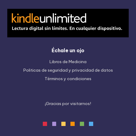
Échale un ojo
Libros de Medicina
Politicas de seguridad y privacidad de datos
Términos y condiciones
¡
G
r
a
c
i
a
s
p
o
r
v
i
s
i
t
a
r
n
o
s
!