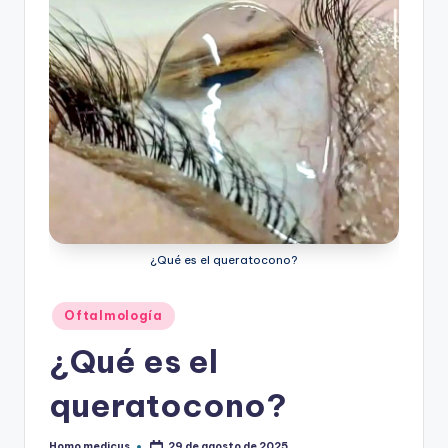
ic
u
s
¿Qué es el queratocono?
Publicado
Oftalmología
en
¿Qué es el
queratocono?
Homo medicus
29 de agosto de 2025