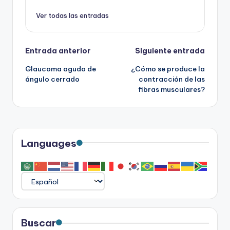
Ver todas las entradas
Navegación
Entrada anterior
Siguiente entrada
Glaucoma agudo de
¿Cómo se produce la
de
ángulo cerrado
contracción de las
fibras musculares?
entradas
Languages
Buscar