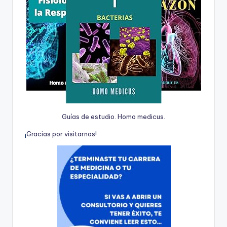
Guías de estudio. Homo medicus.
¡
G
r
a
c
i
a
s
p
o
r
v
i
s
i
t
a
r
n
o
s
!