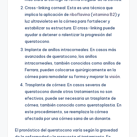
Cross-linking corneal: Esta es una técnica que
implica la aplicación de
riboflavina
(
vitamina B2
) y
luz ultravioleta en la córnea para fortalecer y
estabilizar su estructura. El cross-linking puede
ayudar a detener o ralentizar la progresión del
queratocono.
Implante de anillos intracorneales: En casos más
avanzados de queratocono, los anillos
intracorneales, también conocidos como anillos de
Ferrara, pueden colocarse quirúrgicamente en la
córnea para remodelar su forma y mejorar la
visión
.
Trasplante de córnea: En casos severos de
queratocono donde otros tratamientos no son
efectivos, puede ser necesaria un trasplante de
córnea, también conocido como queratoplastia. En
este procedimiento, se reemplaza la córnea
afectada por una córnea sana de un donante.
El pronóstico del queratocono varía según la gravedad
de la enfermedad y la respuesta al tratamiento. En