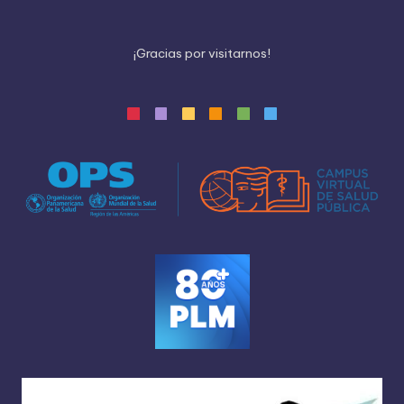
¡
G
r
a
c
i
a
s
p
o
r
v
i
s
i
t
a
r
n
o
s
!