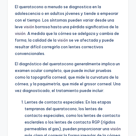
El queratocono a menudo se diagnostica en la
adolescencia o en adultos jóvenes y tiende a empeorar
con el tiempo. Los síntomas pueden variar desde una
leve
visión
borrosa hasta una pérdida significativa de la
visión
. A medida que la córnea se adelgaza y cambia de
forma, la calidad de la
visión
se ve afectada y puede
resultar difícil corregirla con lentes correctivos
convencionales.
El diagnóstico del queratocono generalmente implica un
examen ocular completo, que puede incluir pruebas
como la topografía corneal, que mide la curvatura de la
córnea, y la paquimetría, que mide el grosor corneal. Una
vez diagnosticado, el tratamiento puede incluir:
Lentes de contacto especiales: En las etapas
tempranas del queratocono, los lentes de
contacto especiales, como los lentes de contacto
esclerales o los lentes de contacto RGP (rígidos
permeables al gas), pueden proporcionar una
visión
más clara al corregir la forma irregular de la córnea.