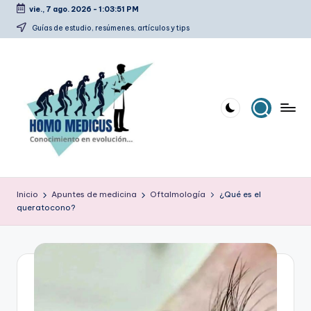
vie., 7 ago. 2026
-
1:03:52 PM
Saltar
Guías de estudio, resúmenes, artículos y tips
al
contenido
H
Guías
de
o
Inicio
Apuntes de medicina
Oftalmología
¿Qué es el
estudio,
queratocono?
m
resúmenes,
artículos
o
y
m
tips
e
d