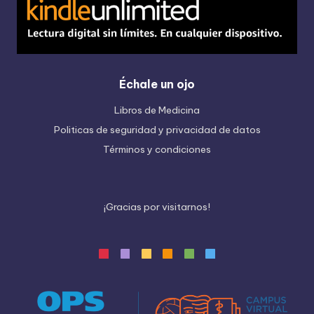
Échale un ojo
Libros de Medicina
Politicas de seguridad y privacidad de datos
Términos y condiciones
¡
G
r
a
c
i
a
s
p
o
r
v
i
s
i
t
a
r
n
o
s
!