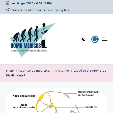
jue., 6 ago. 2026
-
4:54:15 PM
Saltar
Guías de estudio, resúmenes, artículos y tips
al
contenido
H
Guías
de
o
Inicio
Apuntes de medicina
Anatomía
¿Qué es el sistema de
estudio,
His-Purkinje?
m
resúmenes,
artículos
o
y
m
tips
e
d