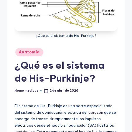
ic
u
s
¿Qué es el sistema de His-Purkinje?
Publicado
Anatomía
en
¿Qué es el sistema
de His-Purkinje?
Homo medicus
2 de abril de 2026
Publicado
por
El sistema de His-Purkinje es una parte especializada
del sistema de conducción eléctrica del
corazón
que se
encarga de transmitir rápidamente los impulsos
eléctricos desde el nódulo sinoauricular (SA) hasta los
ventrículos
. Está compuesto por el haz de His, las ramas