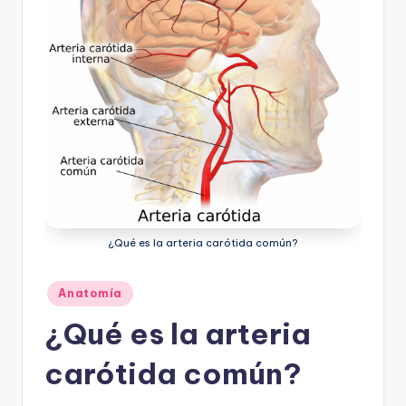
ic
u
s
¿Qué es la arteria carótida común?
Publicado
Anatomía
en
¿Qué es la arteria
carótida común?