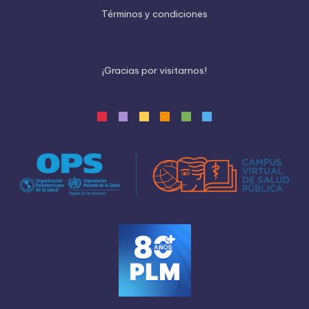
Términos y condiciones
¡
G
r
a
c
i
a
s
p
o
r
v
i
s
i
t
a
r
n
o
s
!