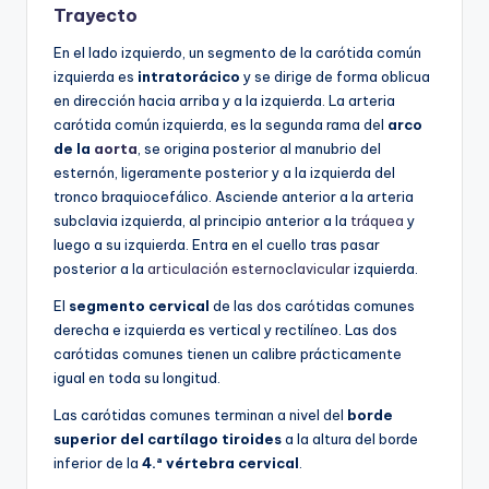
Trayecto
En el lado izquierdo, un segmento de la carótida común
izquierda es
intratorácico
y se dirige de forma oblicua
en dirección hacia arriba y a la izquierda. La arteria
carótida común izquierda, es la segunda rama del
arco
de la
aorta
, se origina posterior al manubrio del
esternón, ligeramente posterior y a la izquierda del
tronco braquiocefálico. Asciende anterior a la arteria
subclavia izquierda, al principio anterior a la
tráquea
y
luego a su izquierda. Entra en el cuello tras pasar
posterior a la
articulación esternoclavicular
izquierda.
El
segmento cervical
de las dos carótidas comunes
derecha e izquierda es vertical y rectilíneo. Las dos
carótidas comunes tienen un calibre prácticamente
igual en toda su longitud.
Las carótidas comunes terminan a nivel del
borde
superior del cartílago tiroides
a la altura del borde
inferior de la
4.ª vértebra cervical
.