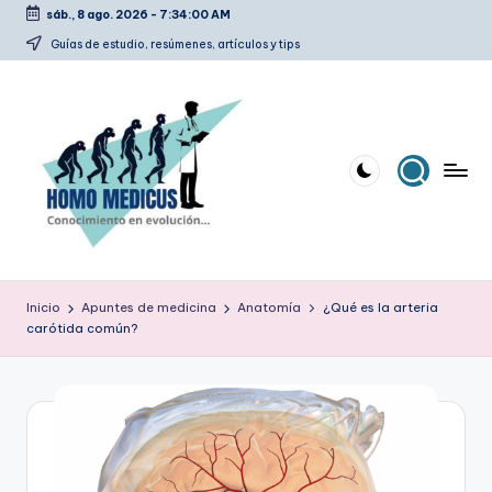
sáb., 8 ago. 2026
-
7:34:01 AM
Saltar
Guías de estudio, resúmenes, artículos y tips
al
contenido
H
Guías
de
o
Inicio
Apuntes de medicina
Anatomía
¿Qué es la arteria
estudio,
carótida común?
m
resúmenes,
artículos
o
y
m
tips
e
d