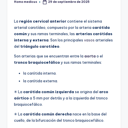
Homo medicus
29 de septiembre de 2025
Publicado
por
La
región cervical anterior
contiene el sistema
arterial carotídeo, compuesto por la arteria
carótida
común
y sus ramas terminales, las
arterias carótidas
interna y externa
. Son los principales
vasos
arteriales
del
triángulo carotídeo
.
Son arterias que se encuentran entre la
aorta
o el
tronco braquiocefálico
y sus ramas terminales:
la carótida interna.
la carótida externa.
✳ La
carótida común izquierda
se origina del
arco
aórtico
a 5 mm por detrás y a la izquierda del tronco
braquiocefálico.
✳ La
carótida común derecha
nace en la base del
cuello, de la bifurcación del tronco braquiocefálico.