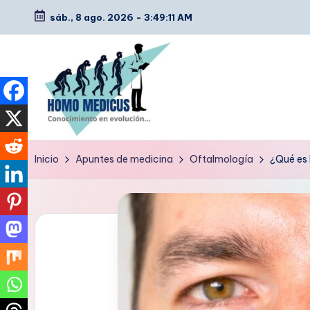
sáb., 8 ago. 2026
-
3:49:12 AM
Saltar
al
contenido
H
Guías
Inicio
Apuntes de medicina
Oftalmología
¿Qué es l
de
o
estudio,
m
resúmenes,
artículos
o
y
m
tips
e