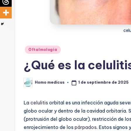
d
i
c
celu
u
Publicado
Oftalmología
s
en
¿Qué es la celuliti
1 de septiembre de 2025
Homo medicus
Publicado
por
La
celulitis
orbital es una infección aguda seve
globo ocular y dentro de la cavidad orbitaria. 
(protrusión del globo ocular), restricción de 
enrojecimiento de los
párpados
. Estos signos 