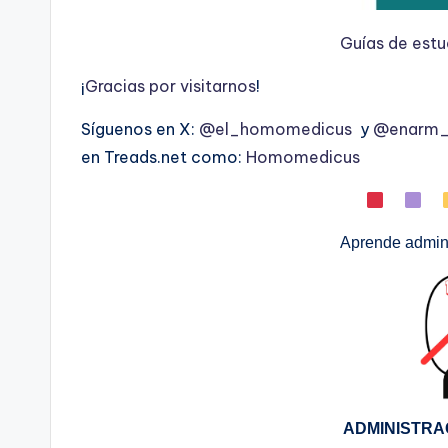
Guías de est
¡
G
r
a
c
i
a
s
p
o
r
v
i
s
i
t
a
r
n
o
s
!
Síguenos en X:
@el_homomedicus
y
@enarm_i
en Treads.net como:
Homomedicus
Aprende admini
ADMINISTRA