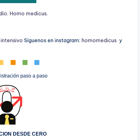
udio. Homo medicus.
ntensivo
Síguenos en instagram:
homomedicus
y
stración paso a paso
CION DESDE CERO