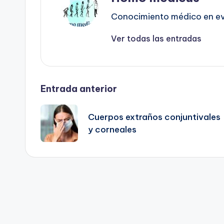
Conocimiento médico en evo
Ver todas las entradas
Navegación
Entrada anterior
de
Cuerpos extraños conjuntivales
y corneales
entradas