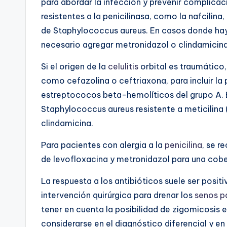
para abordar la infección y prevenir complicac
resistentes a la penicilinasa, como la nafcili
de Staphylococcus aureus. En casos donde hay
necesario agregar metronidazol o clindamicina
Si el origen de la
celulitis
orbital es traumático
como cefazolina o ceftriaxona, para incluir l
estreptococos beta-hemolíticos del grupo A. 
Staphylococcus aureus resistente a meticilina
clindamicina.
Para pacientes con alergia a la
penicilina
, se 
de levofloxacina y metronidazol para una cobe
La respuesta a los antibióticos suele ser posit
intervención quirúrgica para drenar los
senos p
tener en cuenta la posibilidad de zigomicosis
considerarse en el diagnóstico diferencial y en