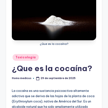
¿Que es la cocaína?
Publicado
Toxicología
en
¿Que es la cocaína?
Homo medicus
29 de septiembre de 2025
Publicado
por
La cocaína es una sustancia psicoactiva altamente
adictiva que se deriva de las hojas de la planta de coca
(Erythroxylum coca), nativa de América del Sur. Es un
alcaloide natural que ha sido ampliamente utilizado