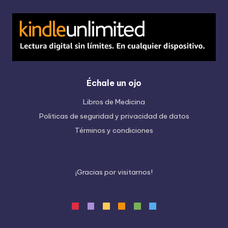
Échale un ojo
Libros de Medicina
Politicas de seguridad y privacidad de datos
Términos y condiciones
¡
G
r
a
c
i
a
s
p
o
r
v
i
s
i
t
a
r
n
o
s
!