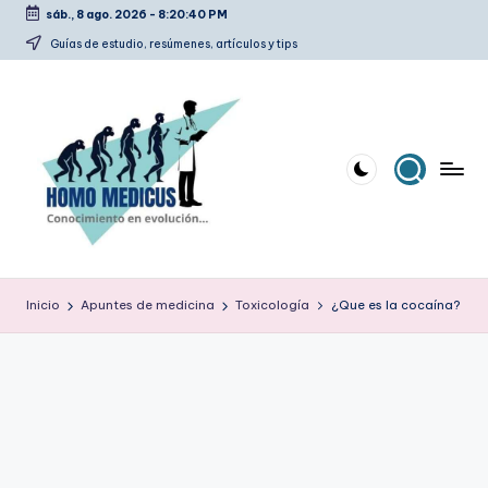
sáb., 8 ago. 2026
-
8:20:41 PM
Saltar
Guías de estudio, resúmenes, artículos y tips
al
contenido
H
Guías
de
o
Inicio
Apuntes de medicina
Toxicología
¿Que es la cocaína?
estudio,
m
resúmenes,
artículos
o
y
m
tips
e
d