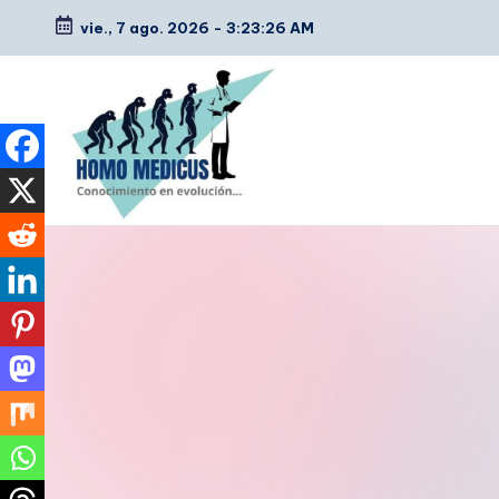
vie., 7 ago. 2026
-
3:23:27 AM
Saltar
al
contenido
H
Guías
de
o
estudio,
m
resúmenes,
artículos
o
y
m
tips
e