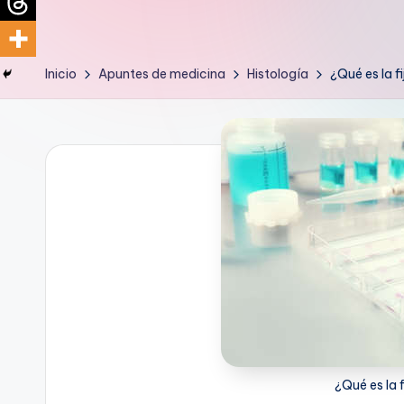
d
i
Inicio
Apuntes de medicina
Histología
¿Qué es la f
c
u
s
¿Qué es la 