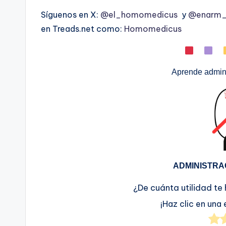
Síguenos en X:
@el_homomedicus
y
@enarm_i
en Treads.net como:
Homomedicus
Aprende admini
ADMINISTRA
¿De cuánta utilidad te
¡Haz clic en una 