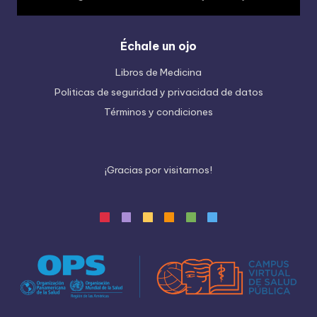
Échale un ojo
Libros de Medicina
Politicas de seguridad y privacidad de datos
Términos y condiciones
¡
G
r
a
c
i
a
s
p
o
r
v
i
s
i
t
a
r
n
o
s
!