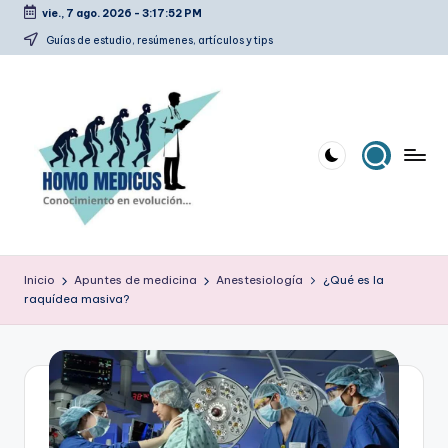
vie., 7 ago. 2026
-
3:17:53 PM
Saltar
Guías de estudio, resúmenes, artículos y tips
al
contenido
H
Guías
de
o
Inicio
Apuntes de medicina
Anestesiología
¿Qué es la
estudio,
raquídea masiva?
m
resúmenes,
artículos
o
y
m
tips
e
d