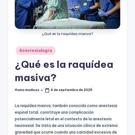
ic
u
s
¿Qué es la raquídea masiva?
Publicado
Anestesiología
en
¿Qué es la raquídea
masiva?
Homo medicus
4 de septiembre de 2025
Publicado
por
La raquídea masiva, también conocida como anestesia
espinal total, constituye una complicación
potencialmente letal en el contexto de la anestesia
neuroaxial. Se trata de una situación clínica de extrema
gravedad que ocurre cuando una cantidad excesiva de