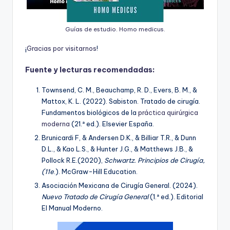
Guías de estudio. Homo medicus.
¡
G
r
a
c
i
a
s
p
o
r
v
i
s
i
t
a
r
n
o
s
!
Fuente y lecturas recomendadas:
Townsend, C. M., Beauchamp, R. D., Evers, B. M., &
Mattox, K. L. (2022). Sabiston. Tratado de cirugía.
Fundamentos biológicos de la
práctica quirúrgica
moderna
(21.ª ed.). Elsevier España.
Brunicardi F, & Andersen D.K., & Billiar T.R., & Dunn
D.L., & Kao L.S., & Hunter J.G., & Matthews J.B., &
Pollock R.E.(2020),
Schwartz. Principios de Cirugía,
(11e
.). McGraw-Hill Education.
Asociación Mexicana de Cirugía General. (2024).
Nuevo Tratado de Cirugía General
(1.ª ed.). Editorial
El Manual Moderno.