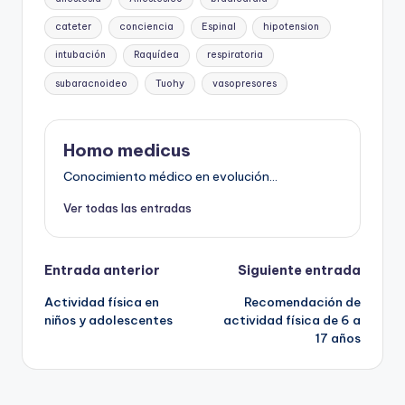
cateter
conciencia
Espinal
hipotension
intubación
Raquídea
respiratoria
subaracnoideo
Tuohy
vasopresores
Homo medicus
Conocimiento médico en evolución...
Ver todas las entradas
Navegación
Entrada anterior
Siguiente entrada
Actividad física en
Recomendación de
de
niños y adolescentes
actividad física de 6 a
17 años
entradas