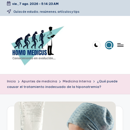
vie., 7 ago. 2026
-
5:14:23 AM
Saltar
Guías de estudio, resúmenes, artículos y tips
al
contenido
H
Guías
de
o
Inicio
Apuntes de medicina
Medicina Interna
¿Qué puede
estudio,
causar el tratamiento inadecuado de la hiponatremia?
m
resúmenes,
artículos
o
y
m
tips
e
d