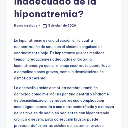
inadecuado de la
hiponatremia?
Homo medicus
3 de abril de 2026
Publicado
por
La
hiponatremia
es una afección en la cual la
concentración de sodio en el
plasma
sanguíneo es
anormalmente baja. Es importante que los médicos
tengan precauciones adecuadas al tratar la
hiponatremia
, ya que un manejo incorrecto puede llevar
a complicaciones graves, como la desmielinización
osmótica cerebral.
La desmielinización osmótica cerebral, también
conocida como mielinólisis pontina central o síndrome
de desmielinización osmótica, es una complicación
neurológica asociada a una corrección rápida y excesiva
de los niveles de sodio en pacientes con
hiponatremia
crónica o severa. Esta corrección brusca puede
provocar daños en las
células
del sistema nervioso