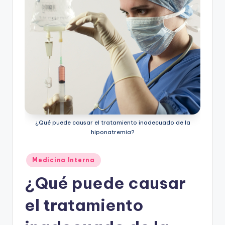
ic
u
s
¿Qué puede causar el tratamiento inadecuado de la
hiponatremia?
Publicado
Medicina Interna
en
¿Qué puede causar
el tratamiento