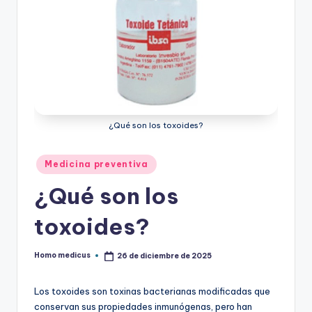
ic
u
s
¿Qué son los toxoides?
Publicado
Medicina preventiva
en
¿Qué son los
toxoides?
Homo medicus
26 de diciembre de 2025
Publicado
por
Los toxoides son toxinas bacterianas modificadas que
conservan sus propiedades inmunógenas, pero han