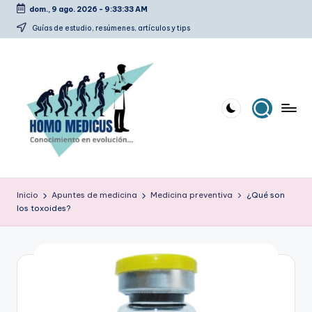
dom., 9 ago. 2026
-
9:33:34 AM
Saltar
Guías de estudio, resúmenes, artículos y tips
al
contenido
H
Guías
de
o
Inicio
Apuntes de medicina
Medicina preventiva
¿Qué son
estudio,
los toxoides?
m
resúmenes,
artículos
o
y
m
tips
e
d