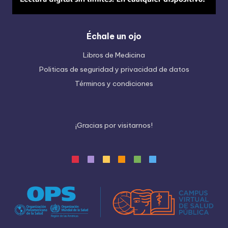
Échale un ojo
Libros de Medicina
Politicas de seguridad y privacidad de datos
Términos y condiciones
¡
G
r
a
c
i
a
s
p
o
r
v
i
s
i
t
a
r
n
o
s
!