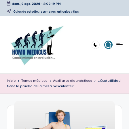
dom., 9 ago. 2026
-
2:02:20 PM
Saltar
Guías de estudio, resúmenes, artículos y tips
al
contenido
H
Guías
de
o
Inicio
Temas médicos
Auxiliares diagnósticos
¿Qué utilidad
estudio,
tiene la prueba de la mesa basculante?
m
resúmenes,
artículos
o
y
m
tips
e
d