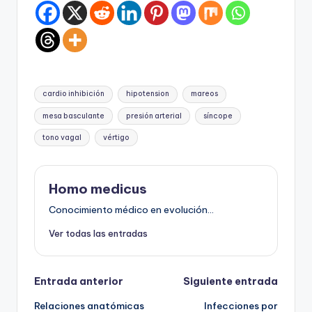
Etiquetas:
cardio inhibición
hipotension
mareos
mesa basculante
presión arterial
síncope
tono vagal
vértigo
Homo medicus
Conocimiento médico en evolución...
Ver todas las entradas
Navegación
Entrada anterior
Siguiente entrada
Relaciones anatómicas
Infecciones por