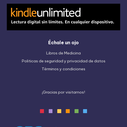
Échale un ojo
Libros de Medicina
Politicas de seguridad y privacidad de datos
Términos y condiciones
¡
G
r
a
c
i
a
s
p
o
r
v
i
s
i
t
a
r
n
o
s
!