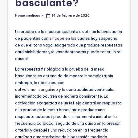
basculante?
Homo medicus
14 de febrero de 2026
Publicado
por
La prueba de la mesa basculante es útil en la evaluación
de pacientes con
síncope
en los cuales hay sospecha
de que el tono vagal exagerado que produce respuestas
cardioinhibidoras y/o vasodepresoras puede tener un rol
causal.
La respuesta fisiológica a la prueba de la mesa
basculante es entendida de manera incompleta; sin
embargo, la redistribución
del
volumen sanguíneo
y la contractilidad ventricular
incrementada ocurren de manera consistente. La
activación exagerada de un reflejo central en respuesta
a la prueba de la mesa basculante produce una
respuesta estereotípica de un incremento inicial en la
frecuencia cardíaca, seguida de una caída en la presión
arterial y después una reducción en la frecuencia
cardíaca característica de hipotensión mediada