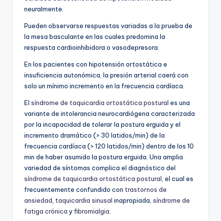
neuralmente.
Pueden observarse respuestas variadas a la prueba de
la mesa basculante en las cuales predomina la
respuesta cardioinhibidora o vasodepresora.
En los pacientes con hipotensión ortostática e
insuficiencia autonómica, la presión arterial caerá con
solo un mínimo incremento en la frecuencia cardíaca.
El
síndrome de taquicardia ortostática postural
es una
variante de intolerancia neurocardiógena caracterizada
por la incapacidad de tolerar la postura erguida y el
incremento dramático (> 30 latidos/min) de la
frecuencia cardíaca (> 120 latidos/min) dentro de los 10
min de haber asumido la postura erguida. Una amplia
variedad de síntomas complica el diagnóstico del
síndrome de taquicardia ortostática postural
, el cual es
frecuentemente confundido con
trastornos de
ansiedad
,
taquicardia sinusal
inapropiada,
síndrome de
fatiga crónica
y
fibromialgia
.