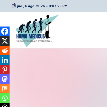
jue., 6 ago. 2026
-
8:07:30 PM
Saltar
al
contenido
H
Guías
de
o
estudio,
m
resúmenes,
artículos
o
y
m
tips
e