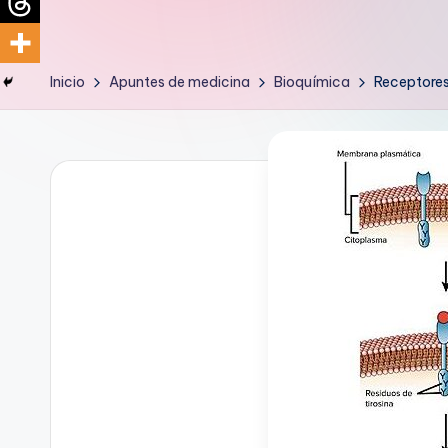
d
i
Inicio
Apuntes de medicina
Bioquímica
Receptores
c
u
s