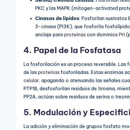
Serina/treonina cinasas
: Fosforilan res
PKC y las MAPK (mitogen-activated prote
Cinasas de lípidos
: Fosforilan sustratos
3-cinasa (PI3K), que fosforila fosfolípi
anclaje para
proteínas
con dominios
PH
(p
4. Papel de la Fosfatasa
La fosforilación es un proceso reversible. Las
de las
proteínas
fosforiladas. Estas enzimas a
celular
, apagando o atenuando las señales cua
PTP1B, desfosforilan residuos de tirosina, mie
PP2A, actúan sobre residuos de serina o treoni
5. Modulación y Especific
La adición y eliminación de grupos fosfato mod