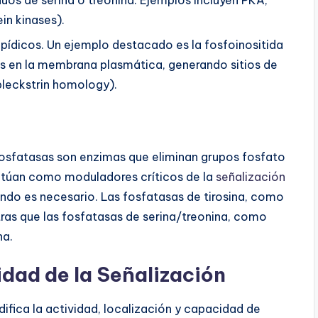
iduos de serina o treonina. Ejemplos incluyen PKA,
in kinases).
 lipídicos. Un ejemplo destacado es la fosfoinositida
dos en la membrana plasmática, generando sitios de
leckstrin homology).
 fosfatasas son enzimas que eliminan grupos fosfato
ctúan como moduladores críticos de la
señalización
ndo es necesario. Las fosfatasas de tirosina, como
ntras que las fosfatasas de serina/treonina, como
na.
idad de la Señalización
ifica la actividad, localización y capacidad de