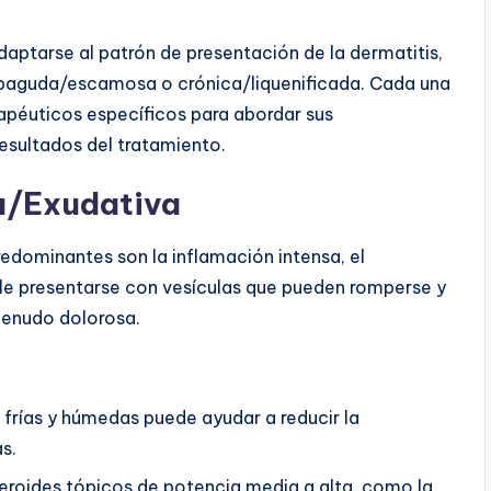
daptarse al patrón de presentación de la dermatitis,
ubaguda/escamosa o crónica/liquenificada. Cada una
apéuticos específicos para abordar sus
resultados del tratamiento.
a/Exudativa
redominantes son la inflamación intensa, el
ele presentarse con vesículas que pueden romperse y
menudo dolorosa.
 frías y húmedas puede ayudar a reducir la
s.
teroides tópicos de potencia media a alta, como la