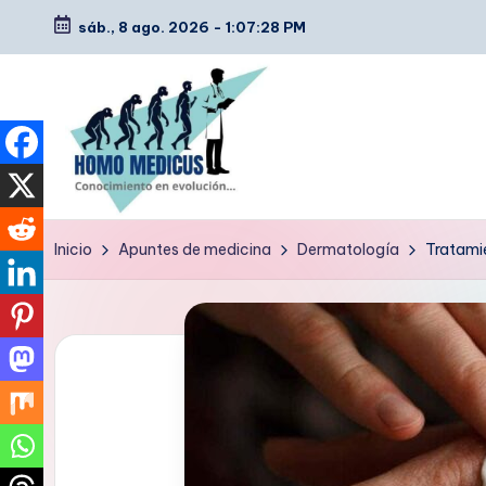
sáb., 8 ago. 2026
-
1:07:29 PM
Saltar
al
contenido
H
Guías
Inicio
Apuntes de medicina
Dermatología
Tratamie
de
o
estudio,
m
resúmenes,
artículos
o
y
m
tips
e