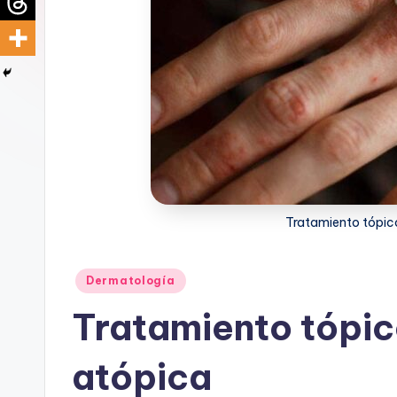
d
i
c
u
s
Tratamiento tópico
Publicado
Dermatología
en
Tratamiento tópic
atópica