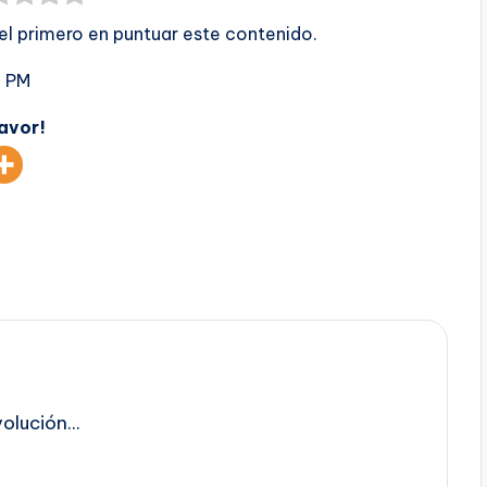
 el primero en puntuar este contenido.
1 PM
favor!
lución...