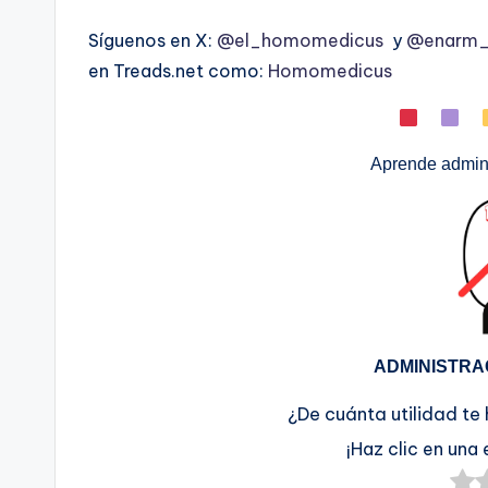
Síguenos en X:
@el_homomedicus
y
@enarm_i
en Treads.net como:
Homomedicus
Aprende admini
ADMINISTRA
¿De cuánta utilidad te
¡Haz clic en una 