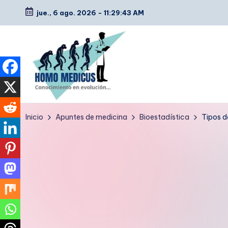
jue., 6 ago. 2026
-
11:29:44 AM
Saltar
al
contenido
H
Guías
Inicio
Apuntes de medicina
Bioestadística
Tipos d
de
o
estudio,
m
resúmenes,
artículos
o
y
m
tips
e