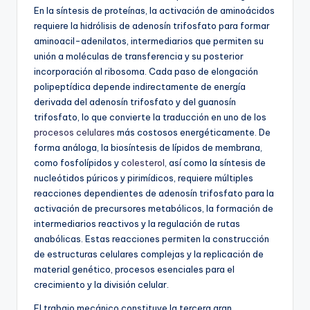
En la síntesis de proteínas, la activación de aminoácidos
requiere la hidrólisis de adenosín trifosfato para formar
aminoacil-adenilatos, intermediarios que permiten su
unión a moléculas de transferencia y su posterior
incorporación al ribosoma. Cada paso de elongación
polipeptídica depende indirectamente de energía
derivada del adenosín trifosfato y del guanosín
trifosfato, lo que convierte la traducción en uno de los
procesos celulares
más costosos energéticamente. De
forma análoga, la biosíntesis de lípidos de membrana,
como fosfolípidos y
colesterol
, así como la síntesis de
nucleótidos púricos y pirimídicos, requiere múltiples
reacciones dependientes de adenosín trifosfato para la
activación de precursores metabólicos, la formación de
intermediarios reactivos y la regulación de rutas
anabólicas. Estas reacciones permiten la construcción
de estructuras celulares complejas y la replicación de
material genético, procesos esenciales para el
crecimiento y la división celular.
El trabajo mecánico constituye la tercera gran