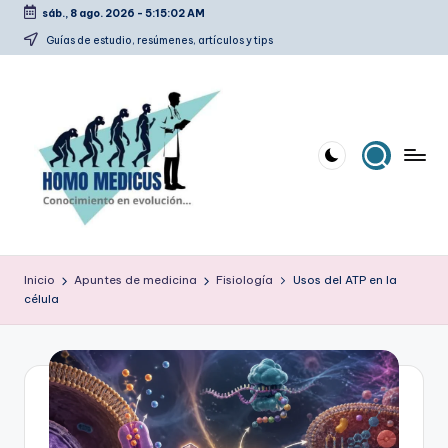
sáb., 8 ago. 2026
-
5:15:03 AM
Saltar
Guías de estudio, resúmenes, artículos y tips
al
contenido
H
Guías
de
o
Inicio
Apuntes de medicina
Fisiología
Usos del ATP en la
estudio,
célula
m
resúmenes,
artículos
o
y
m
tips
e
d