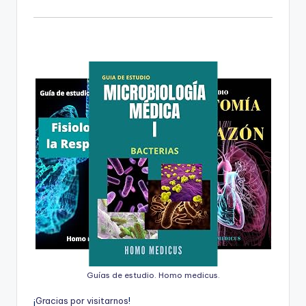
Guías de estudio. Homo medicus.
¡
G
r
a
c
i
a
s
p
o
r
v
i
s
i
t
a
r
n
o
s
!