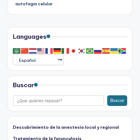
autofagia celular
entradas
Languages
Buscar
Buscar
Descubrimiento de la anestesia local y regional
Tratamiento de la furunculosis