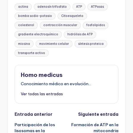
Etiquetas:
actina
adenosín trifosfato
ATP
ATPasas
bomba sodio-potasio
Citoesqueleto
colesterol
contracción muscular
fosfolipidos
gradiente electroquímico
hidrólisis de ATP
miosina
movimiento celular
síntesis proteica
transporte activo
Homo medicus
Conocimiento médico en evolución...
Ver todas las entradas
Navegación
Entrada anterior
Siguiente entrada
Participación de los
Formación de ATP en la
de
lisosomas en la
mitocondria