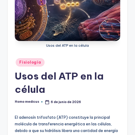
ic
u
s
Usos del ATP en la célula
Publicado
Fisiología
en
Usos del ATP en la
célula
Homo medicus
6 de junio de 2026
Publicado
por
El adenosín trifosfato (ATP) constituye la principal
molécula de transferencia energética en las células,
debido a que su hidrólisis libera una cantidad de energía