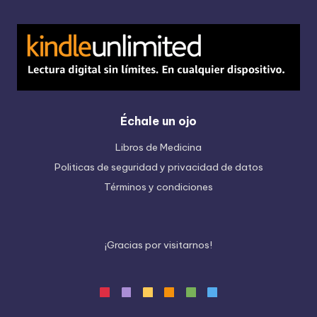
Échale un ojo
Libros de Medicina
Politicas de seguridad y privacidad de datos
Términos y condiciones
¡
G
r
a
c
i
a
s
p
o
r
v
i
s
i
t
a
r
n
o
s
!