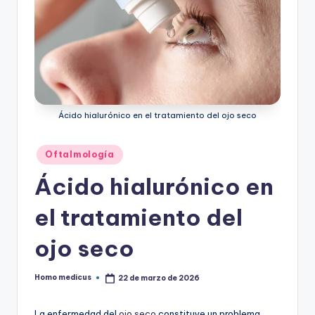
Ácido hialurónico en el tratamiento del ojo seco
Publicado
Oftalmología
en
Ácido hialurónico en
el tratamiento del
ojo seco
Homo medicus
22 de marzo de 2026
Publicado
por
La enfermedad del
ojo seco
constituye un problema