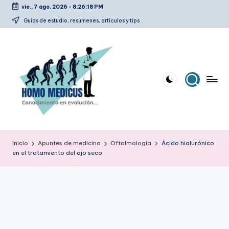
vie., 7 ago. 2026
-
8:26:19 PM
Saltar
Guías de estudio, resúmenes, artículos y tips
al
contenido
H
Guías
de
o
Inicio
Apuntes de medicina
Oftalmología
Ácido hialurónico
estudio,
en el tratamiento del ojo seco
m
resúmenes,
artículos
o
y
m
tips
e
d