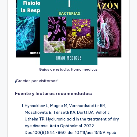
Guías de estudio. Homo medicus.
¡
G
r
a
c
i
a
s
p
o
r
v
i
s
i
t
a
r
n
o
s
!
Fuente y lecturas recomendadas:
Hynnekleiv L, Magno M, Vernhardsdottir RR,
Moschowits E, Tønseth KA, Dartt DA, Vehof J,
Utheim TP. Hyaluronic acid in the treatment of dry
eye disease. Acta Ophthalmol. 2022
Dec;100(8):844-860. doi: 10.1111/aos.15159. Epub