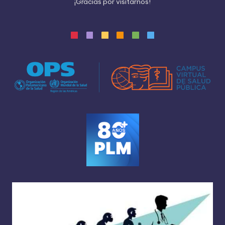
¡
G
r
a
c
i
a
s
p
o
r
v
i
s
i
t
a
r
n
o
s
!