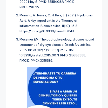
2022 May 5. PMID: 35514082; PMCID:
PMC9790727.
Marinho, A., Nunes, C., & Reis, S. (2021). Hyaluronic
Acid: A Key Ingredient in the Therapy of
Inflammation.
Biomolecules
,
11
(10), 1518.
https://doi.org/10.3390/biom11101518
Messmer EM. The pathophysiology, diagnosis, and
treatment of dry eye disease. Dtsch Arztebl Int.
2015 Jan 30;112(5):71-81; quiz 82. doi:
10.3238/arztebl.2015.0071. PMID: 25686388;
PMCID: PMC4335585.