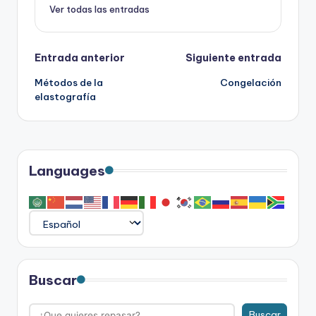
Ver todas las entradas
Navegación
Entrada anterior
Siguiente entrada
Métodos de la
Congelación
de
elastografía
entradas
Languages
Buscar
Buscar