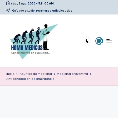
sáb., 8 ago. 2026
-
5:11:07 AM
Saltar
Guías de estudio, resúmenes, artículos y tips
al
contenido
H
Guías
de
o
Inicio
Apuntes de medicina
Medicina preventiva
estudio,
Anticoncepción de emergencia
m
resúmenes,
artículos
o
y
m
tips
e
d