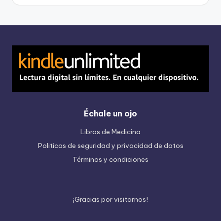
Échale un ojo
Libros de Medicina
Politicas de seguridad y privacidad de datos
Términos y condiciones
¡
G
r
a
c
i
a
s
p
o
r
v
i
s
i
t
a
r
n
o
s
!