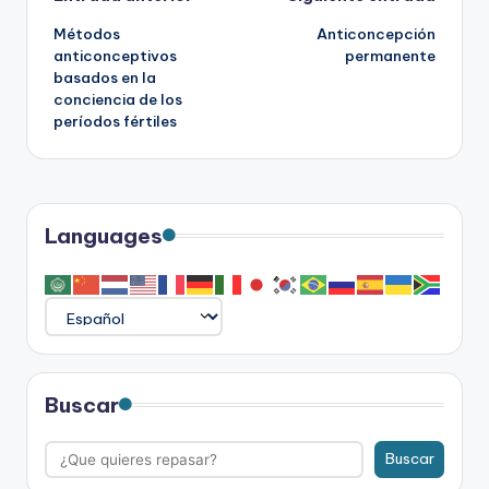
Navegación
Métodos
Anticoncepción
de
anticonceptivos
permanente
basados en la
entradas
conciencia de los
períodos fértiles
Languages
Buscar
Buscar