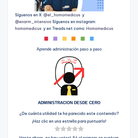
Síguenos en X:
@el_homomedicus
y
@enarm_intensivo
Síguenos en instagram:
homomedicus
y en Treads.net como:
Homomedicus
Aprende administración paso a paso
ADMINISTRACION DESDE CERO
¿De cuánta utilidad te ha parecido este contenido?
¡Haz clic en una estrella para puntuarlo!
Hasta ahora, ¡no hay votos!. Sé el primero en puntuar