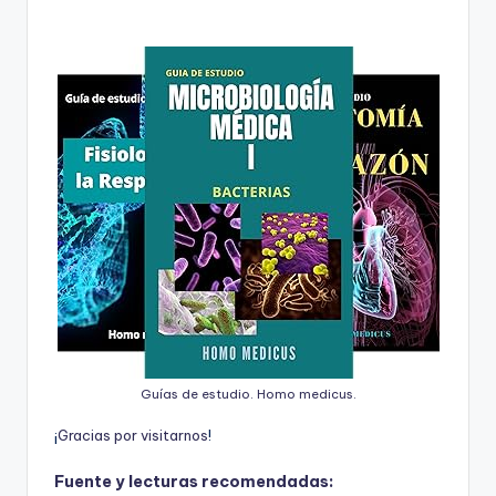
Guías de estudio. Homo medicus.
¡
G
r
a
c
i
a
s
p
o
r
v
i
s
i
t
a
r
n
o
s
!
Fuente y lecturas recomendadas: