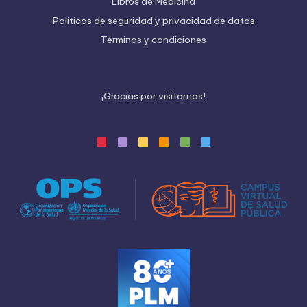
Libros de Medicina
Politicas de seguridad y privacidad de datos
Términos y condiciones
¡
G
r
a
c
i
a
s
p
o
r
v
i
s
i
t
a
r
n
o
s
!