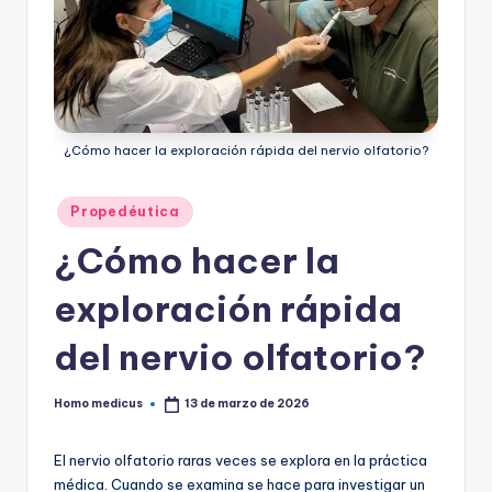
ic
u
s
¿Cómo hacer la exploración rápida del nervio olfatorio?
Publicado
Propedéutica
en
¿Cómo hacer la
exploración rápida
del nervio olfatorio?
Homo medicus
13 de marzo de 2026
Publicado
por
El nervio olfatorio raras veces se explora en la práctica
médica. Cuando se examina se hace para investigar un