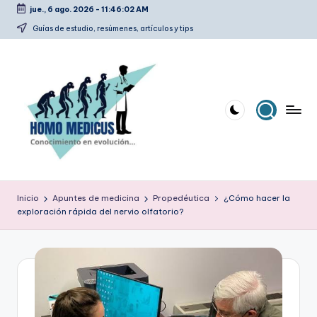
jue., 6 ago. 2026
-
11:46:02 AM
Saltar
Guías de estudio, resúmenes, artículos y tips
al
contenido
H
Guías
de
o
Inicio
Apuntes de medicina
Propedéutica
¿Cómo hacer la
estudio,
exploración rápida del nervio olfatorio?
m
resúmenes,
artículos
o
y
m
tips
e
d