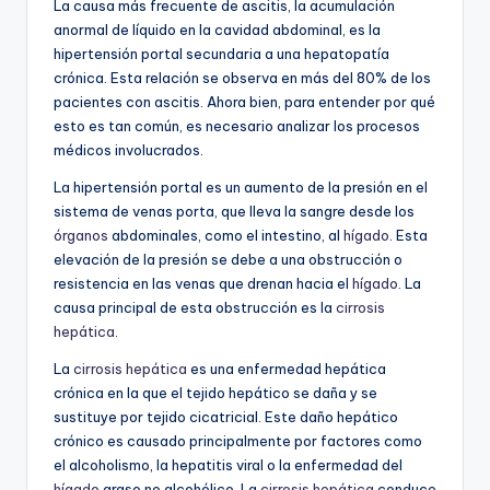
La causa más frecuente de ascitis, la acumulación
anormal de líquido en la cavidad abdominal, es la
hipertensión portal secundaria a una hepatopatía
crónica. Esta relación se observa en más del 80% de los
pacientes con ascitis. Ahora bien, para entender por qué
esto es tan común, es necesario analizar los procesos
médicos involucrados.
La hipertensión portal es un aumento de la presión en el
sistema de venas porta, que lleva la sangre desde los
órganos
abdominales, como el intestino, al
hígado
. Esta
elevación de la presión se debe a una obstrucción o
resistencia en las venas que drenan hacia el
hígado
. La
causa principal de esta obstrucción es la
cirrosis
hepática
.
La
cirrosis hepática
es una enfermedad hepática
crónica en la que el tejido hepático se daña y se
sustituye por tejido cicatricial. Este daño hepático
crónico es causado principalmente por factores como
el alcoholismo, la hepatitis viral o la enfermedad del
hígado
graso no alcohólico. La
cirrosis hepática
conduce