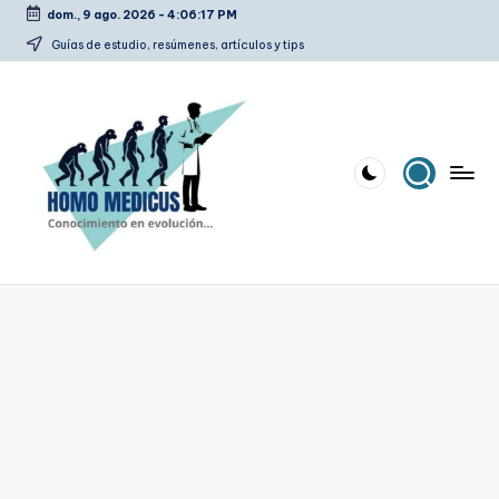
dom., 9 ago. 2026
-
4:06:18 PM
Saltar
Guías de estudio, resúmenes, artículos y tips
al
contenido
H
Guías
de
o
estudio,
m
resúmenes,
artículos
o
y
m
tips
e
d