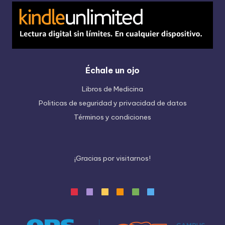
Échale un ojo
Libros de Medicina
Politicas de seguridad y privacidad de datos
Términos y condiciones
¡
G
r
a
c
i
a
s
p
o
r
v
i
s
i
t
a
r
n
o
s
!