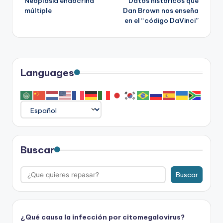
Neoplasia endocrina
Datos históricos que
de
múltiple
Dan Brown nos enseña
en el “código DaVinci”
entradas
Languages
Buscar
Buscar
¿Qué causa la infección por citomegalovirus?