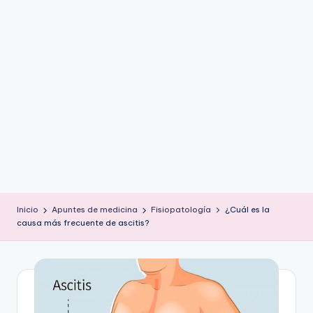
ic
u
s
Inicio
Apuntes de medicina
Fisiopatología
¿Cuál es la
causa más frecuente de ascitis?