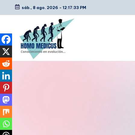
sáb., 8 ago. 2026
-
12:17:34 PM
Saltar
al
contenido
H
Guías
de
o
estudio,
m
resúmenes,
artículos
o
y
m
tips
e