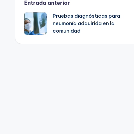
Navegación
Entrada anterior
Pruebas diagnósticas para
de
neumonía adquirida en la
comunidad
entradas