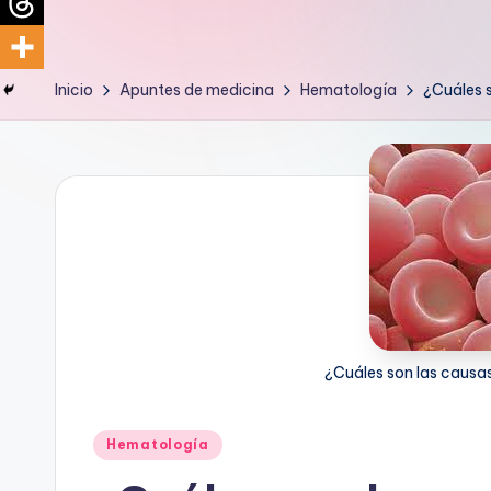
d
i
Inicio
Apuntes de medicina
Hematología
¿Cuáles s
c
u
s
¿Cuáles son las causas
Publicado
Hematología
en