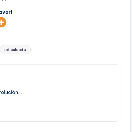
favor!
reticulocito
lución...