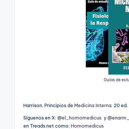
Guías de est
Harrison. Principios de
Medicina Interna
. 20 ed
Síguenos en X:
@el_homomedicus
y
@enarm_i
en Treads.net como:
Homomedicus