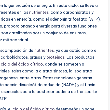
n la generación de energía. En este ciclo, se lleva a
resentes en los
nutrientes
, como carbohidratos y
ricas en energía, como el adenosín trifosfato (ATP).
ula, proporcionando energía para diversas funciones
o
son catalizadas por un conjunto de enzimas,
z mitocondrial.
descomposición de
nutrientes
, ya que actúa como el
 carbohidratos, grasas y
proteínas
. Los productos
l
ciclo del ácido cítrico
, donde se someten a
les, tales como la citrato sintasa, la isocitrato
rogenasa, entre otras. Estas reacciones generan
a adenín dinucleótido reducido (NADH) y el flavín
 esenciales para la posterior cadena de transporte
ATP.
gía, el
ciclo del ácido cítrico
desempeña un papel