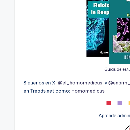
Guías de est
Síguenos en X:
@el_homomedicus
y
@enarm_i
en Treads.net como:
Homomedicus
Aprende admini