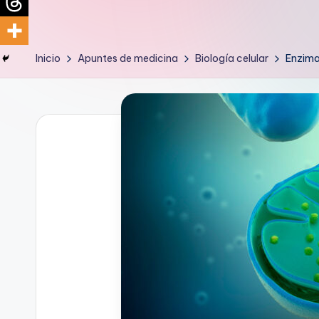
d
i
Inicio
Apuntes de medicina
Biología celular
Enzima
c
u
s