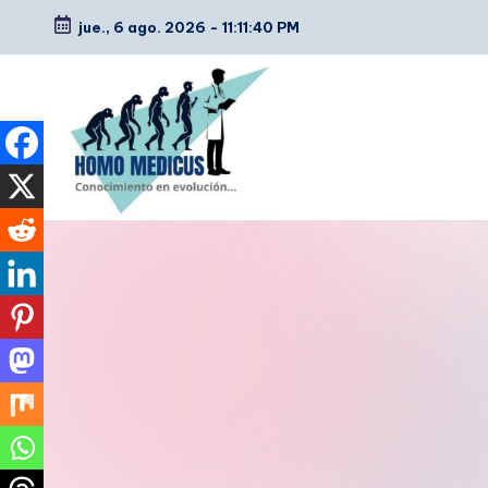
jue., 6 ago. 2026
-
11:11:41 PM
Saltar
al
contenido
H
Guías
de
o
estudio,
m
resúmenes,
artículos
o
y
m
tips
e