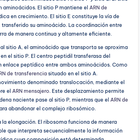
 aminoácidos. El sitio P mantiene el
ARN de
ca en crecimiento. El sitio E constituye la vía de
 transferido su aminoácido. La coordinación entre
urra de manera continua y altamente eficiente.
al sitio A, el aminoácido que transporta se aproxima
 el sitio P. El centro peptidil transferasa del
un enlace peptídico entre ambos aminoácidos. Como
RN de transferencia
situado en el sitio A.
movimiento denominado translocación, mediante el
re el
ARN mensajero
. Este desplazamiento permite
ena naciente pase al sitio P, mientras que el
ARN de
para abandonar el complejo ribosómico.
da la elongación. El ribosoma funciona de manera
e que interpreta secuencialmente la información
ptídica cuya composición está determinada