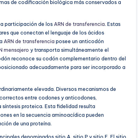
temas de codificación biológica más conservados a
la participación de los
ARN de transferencia
. Estas
es que conectan el lenguaje de los ácidos
da
ARN de transferencia
posee un anticodón
N mensajero
y transporta simultáneamente el
odón reconoce su codón complementario dentro del
posicionado adecuadamente para ser incorporado a
ordinariamente elevada. Diversos mecanismos de
correctos entre codones y anticodones,
síntesis proteica. Esta fidelidad resulta
ciones en la secuencia aminoacídica pueden
nción de una proteína.
cipales denominados sitio A, sitio P y sitio E. El sitio