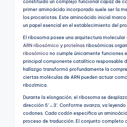
constituido un complejo funcional capaz de co
primer aminoácido incorporado suele ser la me
los procariotas. Este aminoácido inicial marc
un papel esencial en el establecimiento del pr
El ribosoma posee una arquitectura molecular 
ARN ribosómico
y
proteínas
ribosómicas organi
ribosómico
no cumple únicamente funciones est
principal componente catalítico responsable d
hallazgo transformó profundamente la compren
ciertas moléculas de ARN pueden actuar com
ribozímica.
Durante la elongación, el ribosoma se desplaz
dirección 5′→3′. Conforme avanza, va leyendo
codones. Cada codón especifica un aminoácido
proceso de traducción. El conjunto completo