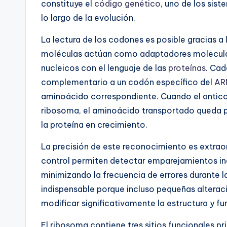
constituye el
código genético
, uno de los sis
lo largo de la evolución.
La lectura de los codones es posible gracias a 
moléculas actúan como adaptadores molecular
nucleicos con el lenguaje de las
proteínas
. Ca
complementario a un codón específico del
AR
aminoácido correspondiente. Cuando el antic
ribosoma, el aminoácido transportado queda 
la proteína en crecimiento.
La precisión de este reconocimiento es extra
control permiten detectar emparejamientos in
minimizando la frecuencia de errores durante la 
indispensable porque incluso pequeñas altera
modificar significativamente la estructura y fu
El ribosoma contiene tres sitios funcionales prin