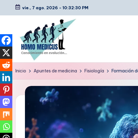
vie., 7 ago. 2026
-
10:32:31 PM
Saltar
al
contenido
H
Guías
Inicio
Apuntes de medicina
Fisiología
Formación de
de
o
estudio,
m
resúmenes,
artículos
o
y
m
tips
e