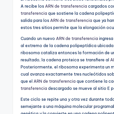
A recibe los
ARN de transferencia
cargados con
transferencia
que sostiene la cadena polipeptídi
salida para los
ARN de transferencia
que ya han
estos tres sitios permite que la elongación oc
Cuando un nuevo
ARN de transferencia
ingresa 
al extremo de la cadena polipeptídica ubicada en
ribosoma cataliza entonces la formación de 
resultado, la cadena proteica se transfiere al
A
Posteriormente, el ribosoma experimenta un 
cual avanza exactamente tres nucleótidos sob
que el
ARN de transferencia
que contiene la cad
transferencia
descargado se mueve al sitio E 
Este ciclo se repite una y otra vez durante to
semejante a una máquina molecular programabl
genética y la convierte en una cadena polipe