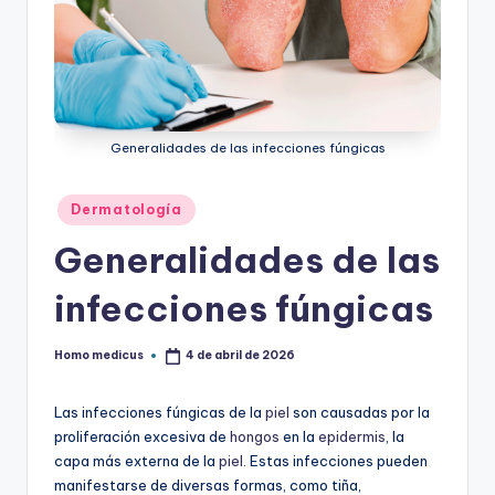
Generalidades de las infecciones fúngicas
Publicado
Dermatología
en
Generalidades de las
infecciones fúngicas
Homo medicus
4 de abril de 2026
Publicado
por
Las infecciones fúngicas de la
piel
son causadas por la
proliferación excesiva de
hongos
en la
epidermis
, la
capa más externa de la
piel
. Estas infecciones pueden
manifestarse de diversas formas, como tiña,