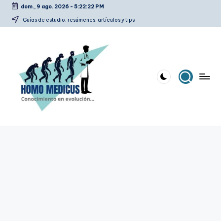
dom., 9 ago. 2026
-
5:22:23 PM
Saltar
Guías de estudio, resúmenes, artículos y tips
al
contenido
H
Guías
de
o
estudio,
m
resúmenes,
artículos
o
y
m
tips
e
d