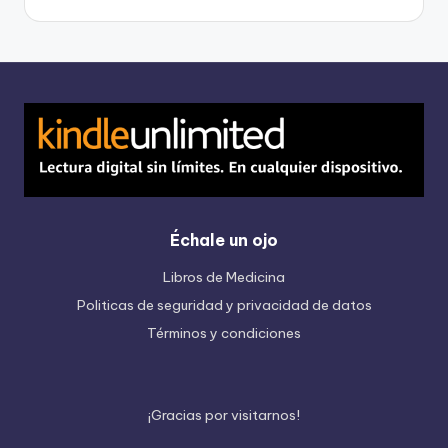
Échale un ojo
Libros de Medicina
Politicas de seguridad y privacidad de datos
Términos y condiciones
¡
G
r
a
c
i
a
s
p
o
r
v
i
s
i
t
a
r
n
o
s
!