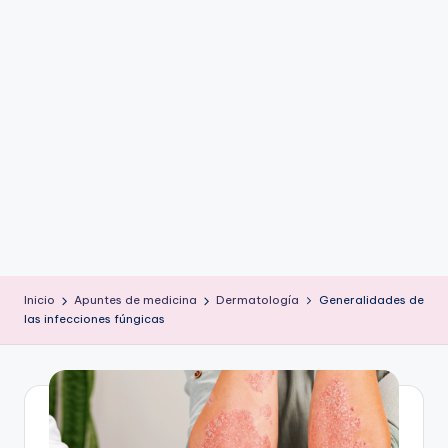
ic
u
s
Inicio
Apuntes de medicina
Dermatología
Generalidades de
las infecciones fúngicas