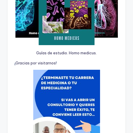
Guías de estudio. Homo medicus.
¡
G
r
a
c
i
a
s
p
o
r
v
i
s
i
t
a
r
n
o
s
!