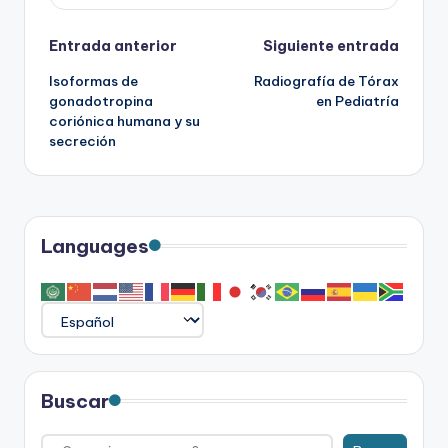
Navegación
Entrada anterior
Siguiente entrada
Isoformas de
Radiografía de Tórax
de
gonadotropina
en Pediatría
coriónica humana y su
entradas
secreción
Languages
Buscar