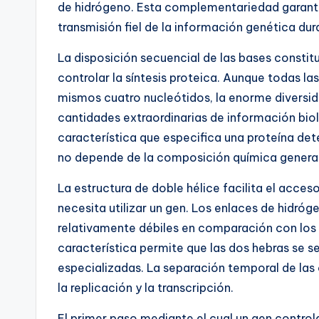
de hidrógeno. Esta complementariedad garantiz
transmisión fiel de la información genética dura
La disposición secuencial de las bases constit
controlar la síntesis proteica. Aunque todas l
mismos cuatro nucleótidos, la enorme diversi
cantidades extraordinarias de información bi
característica que especifica una proteína det
no depende de la composición química general 
La estructura de doble hélice facilita el acces
necesita utilizar un gen. Los enlaces de hidr
relativamente débiles en comparación con los 
característica permite que las dos hebras se 
especializadas. La separación temporal de las
la replicación y la transcripción.
El primer paso mediante el cual un gen controla 