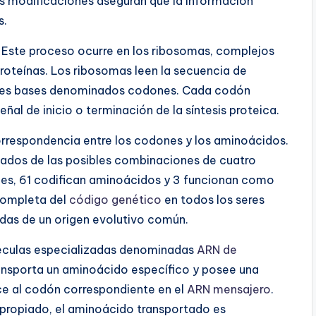
as modificaciones aseguran que la información
s.
 Este proceso ocurre en los ribosomas, complejos
roteínas. Los ribosomas leen la secuencia de
res bases denominados codones. Cada codón
al de inicio o terminación de la síntesis proteica.
orrespondencia entre los codones y los aminoácidos.
ados de las posibles combinaciones de cuatro
nes, 61 codifican aminoácidos y 3 funcionan como
 completa del
código genético
en todos los seres
idas de un origen evolutivo común.
oléculas especializadas denominadas
ARN de
ansporta un aminoácido específico y posee una
e al codón correspondiente en el
ARN mensajero
.
propiado, el aminoácido transportado es