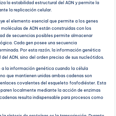
a la estabilidad estructural del ADN y permite la
nte la replicación celular.
uye el elemento esencial que permite a los genes
as moléculas de ADN están construidas con los
dad de secuencias posibles permite almacenar
ológica. Cada gen posee una secuencia
erminada. Por esta razón, la información genética
del ADN, sino del orden preciso de sus nucleótidos.
o a la información genética cuando la célula
ógeno que mantienen unidas ambas cadenas son
enlaces covalentes del esqueleto fosfodiéster. Esta
separen localmente mediante la acción de enzimas
 cadenas resulta indispensable para procesos como
la síntesis de proteínas es la transcripción. Durante