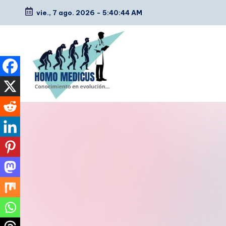
vie., 7 ago. 2026
-
5:40:45 AM
Saltar
al
contenido
H
Guías
de
o
estudio,
m
resúmenes,
artículos
o
y
m
tips
e