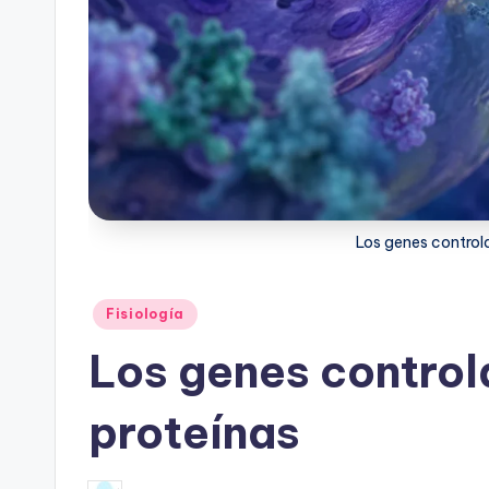
Los genes controla
Publicado
Fisiología
en
Los genes controla
proteínas