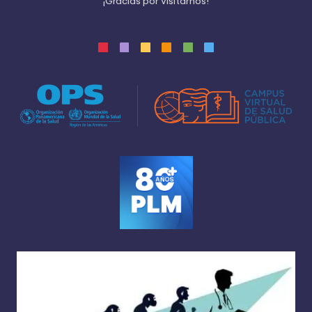
¡
G
r
a
c
i
a
s
p
o
r
v
i
s
i
t
a
r
n
o
s
!