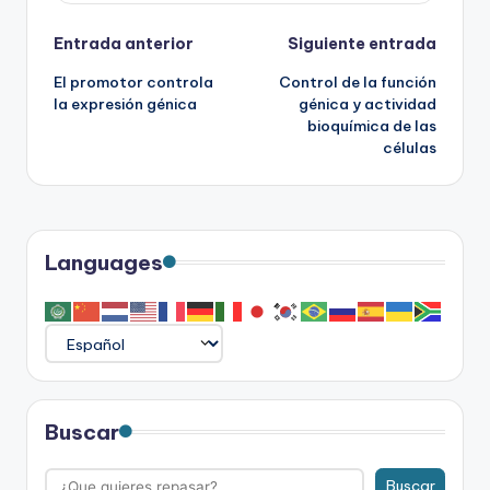
Navegación
Entrada anterior
Siguiente entrada
El promotor controla
Control de la función
de
la expresión génica
génica y actividad
bioquímica de las
entradas
células
Languages
Buscar
Buscar