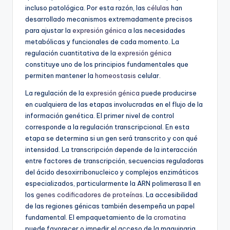
incluso patológica. Por esta razón, las
células
han
desarrollado mecanismos extremadamente precisos
para ajustar la
expresión génica
a las necesidades
metabólicas y funcionales de cada momento. La
regulación cuantitativa de la
expresión génica
constituye uno de los principios fundamentales que
permiten mantener la
homeostasis
celular.
La regulación de la
expresión génica
puede producirse
en cualquiera de las etapas involucradas en el flujo de la
información genética. El primer nivel de control
corresponde a la regulación transcripcional. En esta
etapa se determina si un gen será transcrito y con qué
intensidad. La transcripción depende de la interacción
entre factores de transcripción, secuencias reguladoras
del ácido desoxirribonucleico y complejos enzimáticos
especializados, particularmente la ARN polimerasa II en
los
genes codificadores de proteínas
. La accesibilidad
de las regiones génicas también desempeña un papel
fundamental. El empaquetamiento de la
cromatina
puede favorecer o impedir el acceso de la maquinaria