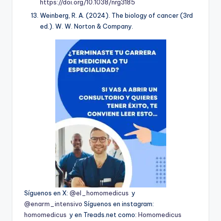
https://doi.org/10.1038/nrg3185
Weinberg, R. A. (2024).
The biology of cancer
(3rd
ed.). W. W. Norton & Company.
Síguenos en X:
@el_homomedicus
y
@enarm_intensivo
Síguenos en instagram:
homomedicus
y en Treads.net como:
Homomedicus