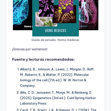
Guías de estudio. Homo medicus.
¡
G
r
a
c
i
a
s
p
o
r
v
i
s
i
t
a
r
n
o
s
!
Fuente y lecturas recomendadas:
Alberts, B., Johnson, A., Lewis, J., Morgan, D., Raff,
M., Roberts, K., & Walter, P. (2022).
Molecular
biology of the cell
(7th ed.). W. W. Norton &
Company.
Allis, C. D., Jenuwein, T., Monje, M., & Reinberg, D.
(2025).
Epigenetics
(3rd ed.). Cold Spring Harbor
Laboratory Press.
Cech, T. R., Steitz, J. A., & Hannon, G. J. (2014). The