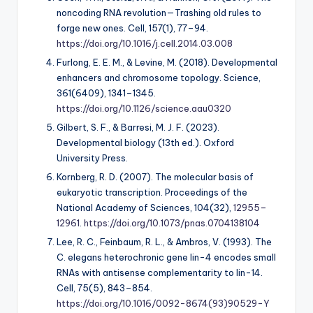
noncoding RNA revolution—Trashing old rules to
forge new ones.
Cell, 157
(1), 77–94.
https://doi.org/10.1016/j.cell.2014.03.008
Furlong, E. E. M., & Levine, M. (2018). Developmental
enhancers and chromosome topology.
Science,
361
(6409), 1341–1345.
https://doi.org/10.1126/science.aau0320
Gilbert, S. F., & Barresi, M. J. F. (2023).
Developmental biology
(13th ed.). Oxford
University Press.
Kornberg, R. D. (2007). The molecular basis of
eukaryotic transcription.
Proceedings of the
National Academy of Sciences, 104
(32),
12955–
12961
.
https://doi.org/10.1073/pnas.0704138104
Lee, R. C., Feinbaum, R. L., & Ambros, V. (1993). The
C. elegans heterochronic gene lin-4 encodes small
RNAs with antisense complementarity to lin-14.
Cell, 75
(5), 843–854.
https://doi.org/10.1016/0092-8674(93)90529-Y