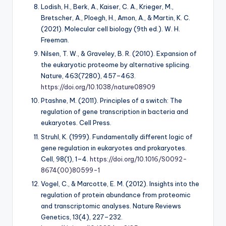
Lodish, H., Berk, A., Kaiser, C. A., Krieger, M.,
Bretscher, A., Ploegh, H., Amon, A., & Martin, K. C.
(2021).
Molecular cell biology
(9th ed.). W. H.
Freeman.
Nilsen, T. W., & Graveley, B. R. (2010). Expansion of
the eukaryotic proteome by alternative splicing.
Nature, 463
(7280), 457–463.
https://doi.org/10.1038/nature08909
Ptashne, M. (2011).
Principles of a switch: The
regulation of gene transcription in bacteria and
eukaryotes
. Cell Press.
Struhl, K. (1999). Fundamentally different logic of
gene regulation in eukaryotes and prokaryotes.
Cell, 98
(1), 1–4.
https://doi.org/10.1016/S0092-
8674(00)80599-1
Vogel, C., & Marcotte, E. M. (2012). Insights into the
regulation of protein abundance from proteomic
and transcriptomic analyses.
Nature Reviews
Genetics, 13
(4), 227–232.