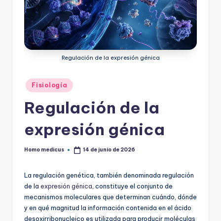
ic
u
s
Regulación de la expresión génica
Publicado
Fisiología
en
Regulación de la
expresión génica
Homo medicus
14 de junio de 2026
Publicado
por
La regulación genética, también denominada regulación
de la
expresión génica
, constituye el conjunto de
mecanismos moleculares que determinan cuándo, dónde
y en qué magnitud la información contenida en el ácido
desoxirribonucleico es utilizada para producir moléculas