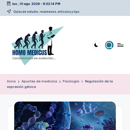
lun., 10 ago. 2026
-
8:32:15 PM
Saltar
Guías de estudio, resúmenes, artículos y tips
al
contenido
H
Guías
de
o
Inicio
Apuntes de medicina
Fisiología
Regulación de la
estudio,
expresión génica
m
resúmenes,
artículos
o
y
m
tips
e
d